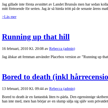
Jag gillade inte första avsnittet av Landet Brunsås men har sedan koll
mitt förtroende för serien. Jag är så himla trött på de senaste årens ma
>Läs mer
Running up that hill
16 februari, 2010 Kl. 20:08 av
Rebecca (admin)
Jag älskar att femman använder Placebos version av ”Running up that h
Bored to death (inkl hårrecensi
13 februari, 2010 Kl. 09:44 av
Rebecca (admin)
Bored to death är en fantastisk liten tv-pärla. Den egensinnige skribe
han inte med, men han börjar av en slump sälja sig själv som privatd