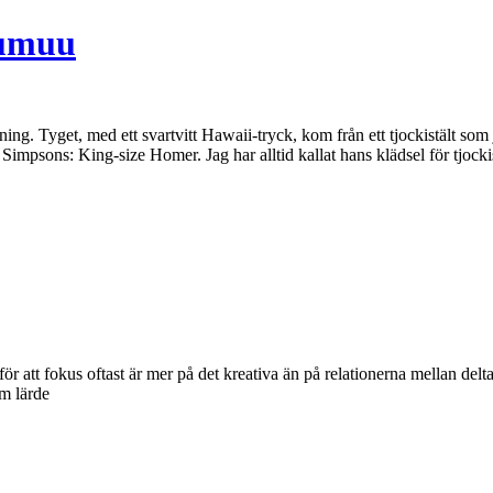
uumuu
nning. Tyget, med ett svartvitt Hawaii-tryck, kom från ett tjockistält s
v Simpsons: King-size Homer. Jag har alltid kallat hans klädsel för tjoc
ör att fokus oftast är mer på det kreativa än på relationerna mellan delt
om lärde