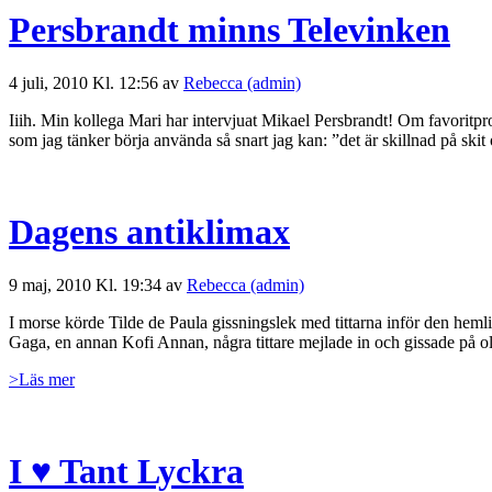
Persbrandt minns Televinken
4 juli, 2010 Kl. 12:56 av
Rebecca (admin)
Iiih. Min kollega Mari har intervjuat Mikael Persbrandt! Om favorit
som jag tänker börja använda så snart jag kan: ”det är skillnad på s
Dagens antiklimax
9 maj, 2010 Kl. 19:34 av
Rebecca (admin)
I morse körde Tilde de Paula gissningslek med tittarna inför den heml
Gaga, en annan Kofi Annan, några tittare mejlade in och gissade på ol
>Läs mer
I ♥ Tant Lyckra