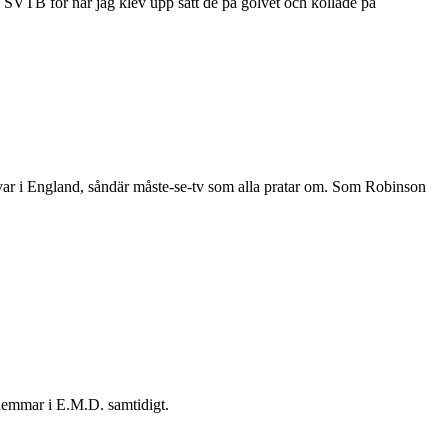
 SVTB för när jag klev upp satt de på golvet och kollade på
t var i England, såndär måste-se-tv som alla pratar om. Som Robinson
dlemmar i E.M.D. samtidigt.