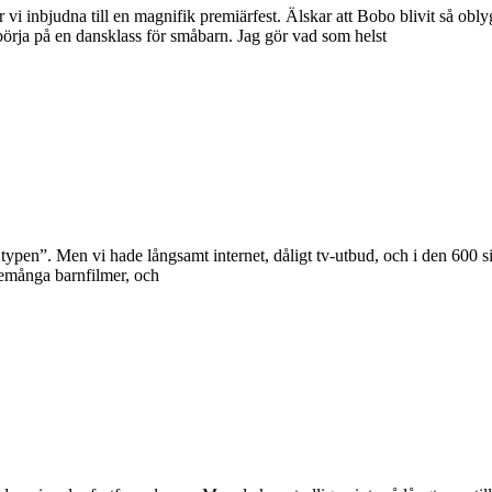
r vi inbjudna till en magnifik premiärfest. Älskar att Bobo blivit så 
rja på en dansklass för småbarn. Jag gör vad som helst
 typen”. Men vi hade långsamt internet, dåligt tv-utbud, och i den 600 s
ttemånga barnfilmer, och