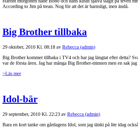
Härom morgonen hade Bobo och hans kusin själva slagit på teven medan
According to Jim på trean. Nog för att det är barnsligt, men ändå.
Big Brother tillbaka
29 oktober, 2010 Kl. 08:18 av
Rebecca (admin)
Big Brother kommer tillbaka i TV4 och har jag längtat efter detta? Sv
var de första åren. Jag har många Big Brother-minnen men en sak jag
>Läs mer
Idol-bär
29 september, 2010 Kl. 22:23 av
Rebecca (admin)
Bara en kort tanke om gårdagens Idol, som jag tänkt på lite idag ock