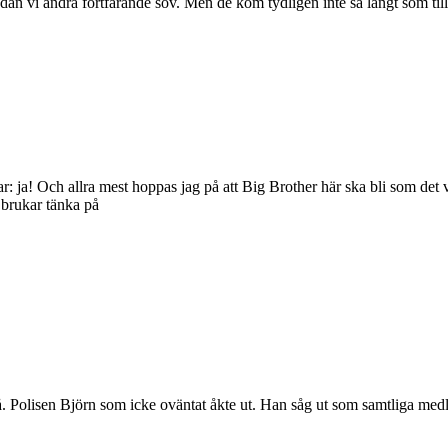
 vi andra fortfarande sov. Men de kom tydligen inte så långt som till
ar: ja! Och allra mest hoppas jag på att Big Brother här ska bli som de
 brukar tänka på
så. Polisen Björn som icke oväntat åkte ut. Han såg ut som samtliga me