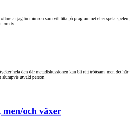
t oftare är jag än min son som vill titta på programmet eller spela spel
at om tv.
, tycker hela den där metadiskussionen kan bli rätt tröttsam, men det här 
en slumpvis utvald person
, men/och växer