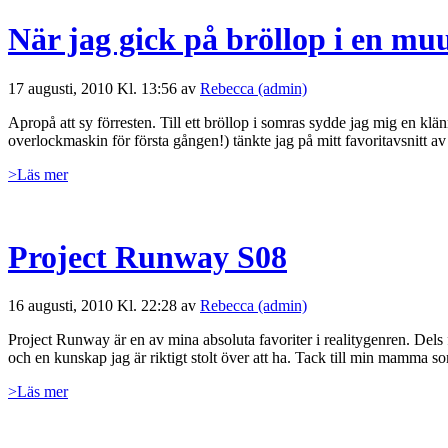
När jag gick på bröllop i en m
17 augusti, 2010 Kl. 13:56 av
Rebecca (admin)
Apropå att sy förresten. Till ett bröllop i somras sydde jag mig en klä
overlockmaskin för första gången!) tänkte jag på mitt favoritavsnitt a
>Läs mer
Project Runway S08
16 augusti, 2010 Kl. 22:28 av
Rebecca (admin)
Project Runway är en av mina absoluta favoriter i realitygenren. Dels f
och en kunskap jag är riktigt stolt över att ha. Tack till min mamma s
>Läs mer