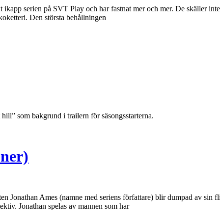
at ikapp serien på SVT Play och har fastnat mer och mer. De skäller inte
tkoketteri. Den största behållningen
ill” som bakgrund i trailern för säsongsstarterna.
oner)
nten Jonathan Ames (namne med seriens författare) blir dumpad av sin flic
etektiv. Jonathan spelas av mannen som har