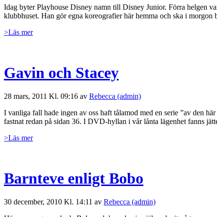
Idag byter Playhouse Disney namn till Disney Junior. Förra helgen va
klubbhuset. Han gör egna koreografier här hemma och ska i morgon bö
>Läs mer
Gavin och Stacey
28 mars, 2011 Kl. 09:16 av
Rebecca (admin)
I vanliga fall hade ingen av oss haft tålamod med en serie ”av den här
fastnat redan på sidan 36. I DVD-hyllan i vår lånta lägenhet fanns jä
>Läs mer
Barnteve enligt Bobo
30 december, 2010 Kl. 14:11 av
Rebecca (admin)