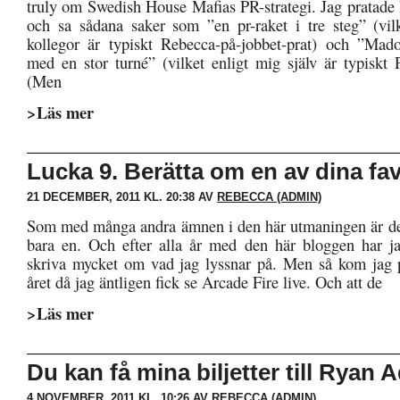
truly om Swedish House Mafias PR-strategi. Jag pratade h
och sa sådana saker som ”en pr-raket i tre steg” (vil
kollegor är typiskt Rebecca-på-jobbet-prat) och ”Mad
med en stor turné” (vilket enligt mig själv är typiskt 
(Men
>Läs mer
Lucka 9. Berätta om en av dina favo
21 DECEMBER, 2011 KL. 20:38 AV
REBECCA (ADMIN)
Som med många andra ämnen i den här utmaningen är det 
bara en. Och efter alla år med den här bloggen har j
skriva mycket om vad jag lyssnar på. Men så kom jag 
året då jag äntligen fick se Arcade Fire live. Och att de
>Läs mer
Du kan få mina biljetter till Ryan
4 NOVEMBER, 2011 KL. 10:26 AV
REBECCA (ADMIN)