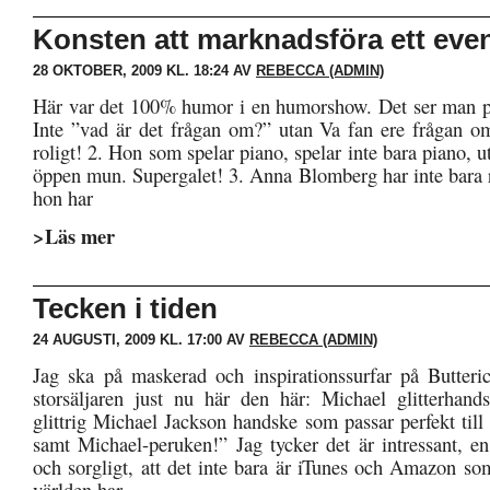
Konsten att marknadsföra ett eve
28 OKTOBER, 2009 KL. 18:24 AV
REBECCA (ADMIN)
Här var det 100% humor i en humorshow. Det ser man p
Inte ”vad är det frågan om?” utan Va fan ere frågan 
roligt! 2. Hon som spelar piano, spelar inte bara piano, 
öppen mun. Supergalet! 3. Anna Blomberg har inte bara r
hon har
>Läs mer
Tecken i tiden
24 AUGUSTI, 2009 KL. 17:00 AV
REBECCA (ADMIN)
Jag ska på maskerad och inspirationssurfar på Butteric
storsäljaren just nu här den här: Michael glitterhan
glittrig Michael Jackson handske som passar perfekt til
samt Michael-peruken!” Jag tycker det är intressant, e
och sorgligt, att det inte bara är iTunes och Amazon so
världen har