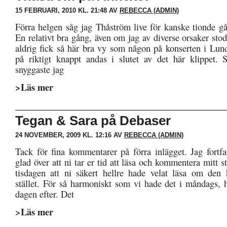
15 FEBRUARI, 2010 KL. 21:48 AV
REBECCA (ADMIN)
Förra helgen såg jag Thåström live för kanske tionde g
En relativt bra gång, även om jag av diverse orsaker sto
aldrig fick så här bra vy som någon på konserten i Lun
på riktigt knappt andas i slutet av det här klippet.
snyggaste jag
>Läs mer
Tegan & Sara på Debaser
24 NOVEMBER, 2009 KL. 12:16 AV
REBECCA (ADMIN)
Tack för fina kommentarer på förra inlägget. Jag fortfa
glad över att ni tar er tid att läsa och kommentera mitt s
tisdagen att ni säkert hellre hade velat läsa om den 
stället. För så harmoniskt som vi hade det i måndags, h
dagen efter. Det
>Läs mer