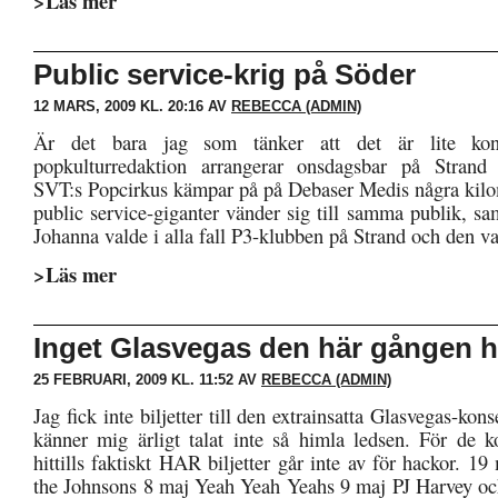
>Läs mer
Public service-krig på Söder
12 MARS, 2009 KL. 20:16 AV
REBECCA (ADMIN)
Är det bara jag som tänker att det är lite kons
popkulturredaktion arrangerar onsdagsbar på Strand
SVT:s Popcirkus kämpar på på Debaser Medis några kilo
public service-giganter vänder sig till samma publik, sa
Johanna valde i alla fall P3-klubben på Strand och den va
>Läs mer
Inget Glasvegas den här gången h
25 FEBRUARI, 2009 KL. 11:52 AV
REBECCA (ADMIN)
Jag fick inte biljetter till den extrainsatta Glasvegas-kon
känner mig ärligt talat inte så himla ledsen. För de ko
hittills faktiskt HAR biljetter går inte av för hackor. 
the Johnsons 8 maj Yeah Yeah Yeahs 9 maj PJ Harvey oc