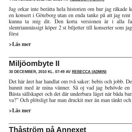
Jag orkar inte berätta hela historien om hur jag råkade köp
en konsert i Göteborg utan en enda tanke på att jag rent 
kunna ta mig dit. Den korta versionen är i alla fal
slentrianmässigt köper 2 st biljetter till konserter som ja
först
>Läs mer
Miljöombyte II
30 DECEMBER, 2010 KL. 07:49 AV
REBECCA (ADMIN)
Det här året har handlat om två saker: bebis och jobb. Det
hunnit med är mina vänner. Så oj vad jag behövde en 
Bästa sällskapet och det där underbara läget när båda bar
va?” Och plötsligt har man druckit mer än man tänkt och 
>Läs mer
Thåström på Annexet