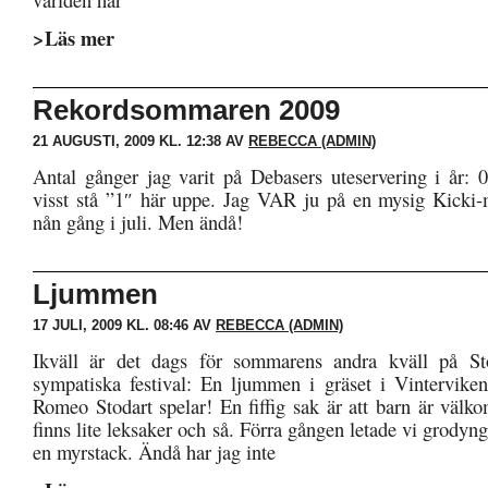
>Läs mer
Rekordsommaren 2009
21 AUGUSTI, 2009 KL. 12:38 AV
REBECCA (ADMIN)
Antal gånger jag varit på Debasers uteservering i år:
visst stå ”1″ här uppe. Jag VAR ju på en mysig Kicki-
nån gång i juli. Men ändå!
Ljummen
17 JULI, 2009 KL. 08:46 AV
REBECCA (ADMIN)
Ikväll är det dags för sommarens andra kväll på S
sympatiska festival: En ljummen i gräset i Vinterviken
Romeo Stodart spelar! En fiffig sak är att barn är välk
finns lite leksaker och så. Förra gången letade vi grodynge
en myrstack. Ändå har jag inte