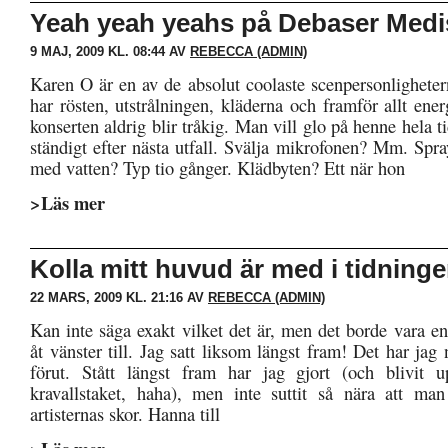
Yeah yeah yeahs på Debaser Medi
9 MAJ, 2009 KL. 08:44 AV
REBECCA (ADMIN)
Karen O är en av de absolut coolaste scenpersonligheter
har rösten, utstrålningen, kläderna och framför allt ene
konserten aldrig blir tråkig. Man vill glo på henne hela t
ständigt efter nästa utfall. Svälja mikrofonen? Mm. Spr
med vatten? Typ tio gånger. Klädbyten? Ett när hon
>Läs mer
Kolla mitt huvud är med i tidninge
22 MARS, 2009 KL. 21:16 AV
REBECCA (ADMIN)
Kan inte säga exakt vilket det är, men det borde vara en
åt vänster till. Jag satt liksom längst fram! Det har jag 
förut. Stått längst fram har jag gjort (och blivit u
kravallstaket, haha), men inte suttit så nära att ma
artisternas skor. Hanna till