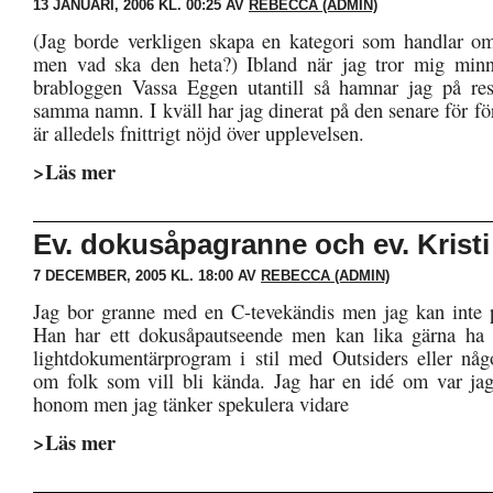
13 JANUARI, 2006 KL. 00:25 AV
REBECCA (ADMIN)
(Jag borde verkligen skapa en kategori som handlar o
men vad ska den heta?) Ibland när jag tror mig minn
brabloggen Vassa Eggen utantill så hamnar jag på re
samma namn. I kväll har jag dinerat på den senare för f
är alledels fnittrigt nöjd över upplevelsen.
>Läs mer
Ev. dokusåpagranne och ev. Krist
7 DECEMBER, 2005 KL. 18:00 AV
REBECCA (ADMIN)
Jag bor granne med en C-tevekändis men jag kan inte 
Han har ett dokusåpautseende men kan lika gärna ha v
lightdokumentärprogram i stil med Outsiders eller nå
om folk som vill bli kända. Jag har en idé om var jag 
honom men jag tänker spekulera vidare
>Läs mer