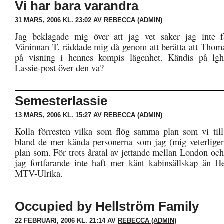
Vi har bara varandra
31 MARS, 2006 KL. 23:02 AV
REBECCA (ADMIN)
Jag beklagade mig över att jag vet saker jag inte 
Väninnan T. räddade mig då genom att berätta att Thoma
på visning i hennes kompis lägenhet. Kändis på lgh-
Lassie-post över den va?
Semesterlassie
13 MARS, 2006 KL. 15:27 AV
REBECCA (ADMIN)
Kolla förresten vilka som flög samma plan som vi til
bland de mer kända personerna som jag (mig veterlige
plan som. För trots åratal av jettande mellan London oc
jag fortfarande inte haft mer känt kabinsällskap än H
MTV-Ulrika.
Occupied by Hellström Family
22 FEBRUARI, 2006 KL. 21:14 AV
REBECCA (ADMIN)