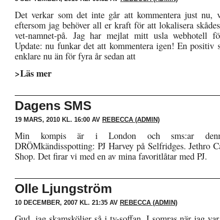
Det verkar som det inte går att kommentera just nu, vi
eftersom jag behöver all er kraft för att lokalisera skådes
vet-namnet-på. Jag har mejlat mitt usla webhotell fö
Update: nu funkar det att kommentera igen! En positiv s
enklare nu än för fyra år sedan att
>Läs mer
Dagens SMS
19 MARS, 2010 KL. 16:00 AV
REBECCA (ADMIN)
Min kompis är i London och sms:ar den
DRÖMkändisspotting: PJ Harvey på Selfridges. Jethro C
Shop. Det firar vi med en av mina favoritlåtar med PJ.
Olle Ljungström
10 DECEMBER, 2007 KL. 21:35 AV
REBECCA (ADMIN)
Gud, jag skamsköljer så i tv-soffan. I somras när jag var