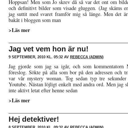
Hoppsan! Men som Jo skrev då så var det ont om bilde
och definitivt bilder som visade gluggen. (Jag skäms en
jag suttit med svaret framför mig så länge. Men det ä
bakåt i bloggen som man
>Läs mer
Jag vet vem hon är nu!
9 SEPTEMBER, 2010 KL. 05:32 AV
REBECCA (ADMIN)
Jag gjorde som jag sa igår, och som kommentatorn 
föreslog. Sökte på alla som bor på den adressen och t
var vår mystery woman. Tog sedan typ tre sekunder a
Youtube. Nästan löjligt enkelt med andra ord. Men jag sk
inte aktivt letat efter henne sedan
>Läs mer
Hej detektiver!
8 SEPTEMBER, 2010 KL. 09:32 AV
REBECCA (ADMIN)