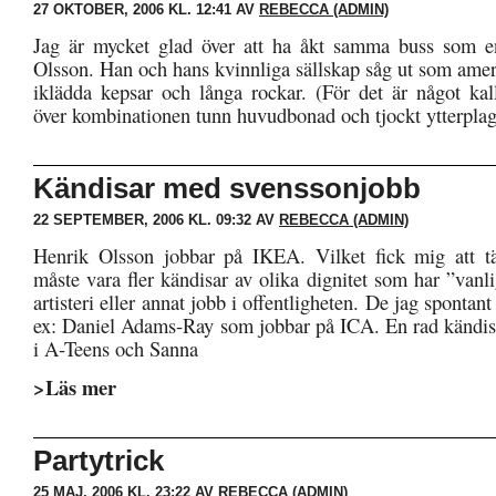
27 OKTOBER, 2006 KL. 12:41 AV
REBECCA (ADMIN)
Jag är mycket glad över att ha åkt samma buss som e
Olsson. Han och hans kvinnliga sällskap såg ut som amer
iklädda kepsar och långa rockar. (För det är något kal
över kombinationen tunn huvudbonad och tjockt ytterplagg
Kändisar med svenssonjobb
22 SEPTEMBER, 2006 KL. 09:32 AV
REBECCA (ADMIN)
Henrik Olsson jobbar på IKEA. Vilket fick mig att tä
måste vara fler kändisar av olika dignitet som har ”vanl
artisteri eller annat jobb i offentligheten. De jag spontan
ex: Daniel Adams-Ray som jobbar på ICA. En rad kändistj
i A-Teens och Sanna
>Läs mer
Partytrick
25 MAJ, 2006 KL. 23:22 AV
REBECCA (ADMIN)