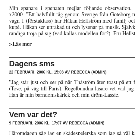
Min spanare i spenaten mejlar följande observation. 
x2000. ”Ett halvfullt tåg genom Sverige från Göteborg t
vagn 1 (förstaklass) har Håkan Hellström med familj oc
kupé. Håkan ser uttråkad ut och lyssnar på musik. Självk
randiga tröja på sig (vad kallas modellen för?). Fru Hell
>Läs mer
Dagens sms
22 FEBRUARI, 2006 KL. 15:03 AV
REBECCA (ADMIN)
”Jag står just och ser på när Thåström äter toast på ett 
(Tove, på väg till Paris). Regelbundna läsare vet vad jag
Han är min barndomskärlek och min dröm-Lassie.
Vem var det?
9 FEBRUARI, 2006 KL. 17:07 AV
REBECCA (ADMIN)
Häromdagen såg jag en skådespelerska som jag så väl 