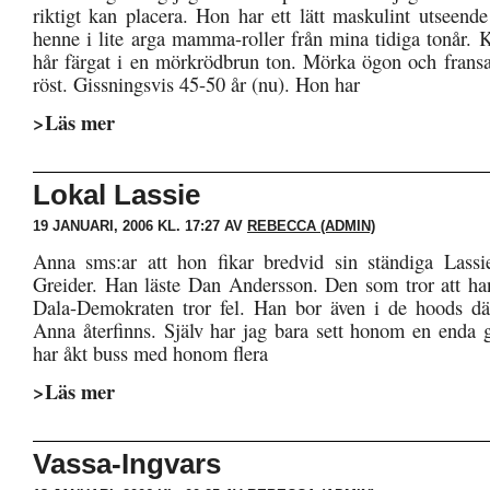
riktigt kan placera. Hon har ett lätt maskulint utseend
henne i lite arga mamma-roller från mina tidiga tonår. Ko
hår färgat i en mörkrödbrun ton. Mörka ögon och frans
röst. Gissningsvis 45-50 år (nu). Hon har
>Läs mer
Lokal Lassie
19 JANUARI, 2006 KL. 17:27 AV
REBECCA (ADMIN)
Anna sms:ar att hon fikar bredvid sin ständiga Lassi
Greider. Han läste Dan Andersson. Den som tror att ha
Dala-Demokraten tror fel. Han bor även i de hoods dä
Anna återfinns. Själv har jag bara sett honom en end
har åkt buss med honom flera
>Läs mer
Vassa-Ingvars