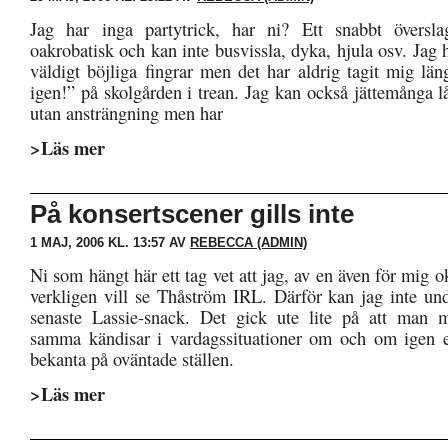
Jag har inga partytrick, har ni? Ett snabbt översla
oakrobatisk och kan inte busvissla, dyka, hjula osv. Jag h
väldigt böjliga fingrar men det har aldrig tagit mig län
igen!” på skolgården i trean. Jag kan också jättemånga låt
utan ansträngning men har
>Läs mer
På konsertscener gills inte
1 MAJ, 2006 KL. 13:57 AV
REBECCA (ADMIN)
Ni som hängt här ett tag vet att jag, av en även för mig 
verkligen vill se Thåström IRL. Därför kan jag inte und
senaste Lassie-snack. Det gick ute lite på att man 
samma kändisar i vardagssituationer om och om igen e
bekanta på oväntade ställen.
>Läs mer