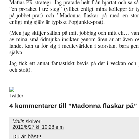
Mafias PR-strategi. Jag pratade helt från hjärtat och sa 
”en pr-raket i tre steg” (vilket enligt mina kollegor är 
på-jobbet-prat) och ”Madonna fläskar på med en stor 
enligt mig själv är typiskt Popjunkie-prat).
(Men jag skiljer sällan på mitt jobbjag och mitt eh… van
av mina små ödmjuka insikter genom åren är att även osä
landet kan ta för sig i medievärlden i storstan, bara ge
själva.
Jag fick ett annat fantastiskt bevis på det i veckan oc
och stolt).
4 kommentarer till ”Madonna fläskar på”
Malin
skriver:
2012/6/27 kl. 10:28 e m
Du är bäst!!