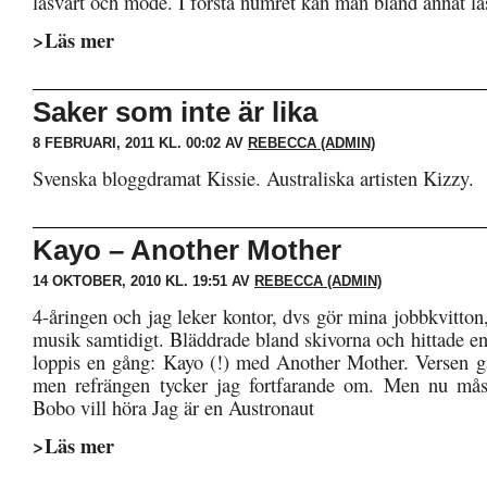
läsvärt och mode. I första numret kan man bland annat lä
>Läs mer
Saker som inte är lika
8 FEBRUARI, 2011 KL. 00:02 AV
REBECCA (ADMIN)
Svenska bloggdramat Kissie. Australiska artisten Kizzy.
Kayo – Another Mother
14 OKTOBER, 2010 KL. 19:51 AV
REBECCA (ADMIN)
4-åringen och jag leker kontor, dvs gör mina jobbkvitton
musik samtidigt. Bläddrade bland skivorna och hittade e
loppis en gång: Kayo (!) med Another Mother. Versen ga
men refrängen tycker jag fortfarande om. Men nu måst
Bobo vill höra Jag är en Austronaut
>Läs mer