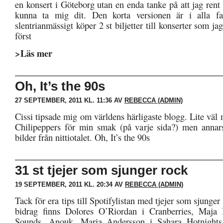
en konsert i Göteborg utan en enda tanke på att jag rent 
kunna ta mig dit. Den korta versionen är i alla fal
slentrianmässigt köper 2 st biljetter till konserter som ja
först
>Läs mer
Oh, It’s the 90s
27 SEPTEMBER, 2011 KL. 11:36 AV
REBECCA (ADMIN)
Cissi tipsade mig om världens härligaste blogg. Lite vä
Chilipeppers för min smak (på varje sida?) men annars
bilder från nittiotalet. Oh, It’s the 90s
31 st tjejer som sjunger rock
19 SEPTEMBER, 2011 KL. 20:34 AV
REBECCA (ADMIN)
Tack för era tips till Spotifylistan med tjejer som sjunger
bidrag finns Dolores O’Riordan i Cranberries, Maja 
Sounds, Anouk, Maria Andersson i Sahara Hotnights,