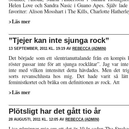
Helen Love och Sandra Nasic i Guano Apes. Själv lade ja
favoriter: Alison Mosshart i The Kills, Charlotte Hatherl
>Läs mer
”Tjejer kan inte sjunga rock”
13 SEPTEMBER, 2011 KL. 19:19 AV
REBECCA (ADMIN)
Det började som ett slentrianuttalande från en kompis k
röster passar inte för att sjunga rocklåtar”. Jag var inte
inte med vilken intensitet detta hävdades. Men det tri
sorts revanschlusta hos mig. Det hade varit så lätt
feministkortet och bråka om definitionen av rock. Att
>Läs mer
Plötsligt har det gått tio år
28 AUGUSTI, 2011 KL. 12:05 AV
REBECCA (ADMIN)
Lisa påminner mig om att det är 10 år sedan The Strokes