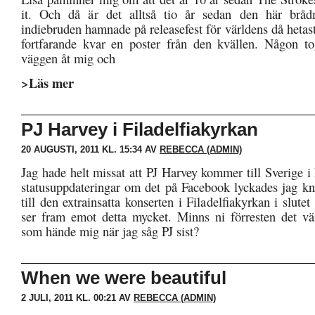
it. Och då är det alltså tio år sedan den här brå
indiebruden hamnade på releasefest för världens då hetas
fortfarande kvar en poster från den kvällen. Någon t
väggen åt mig och
>Läs mer
PJ Harvey i Filadelfiakyrkan
20 AUGUSTI, 2011 KL. 15:34 AV
REBECCA (ADMIN)
Jag hade helt missat att PJ Harvey kommer till Sverige i
statusuppdateringar om det på Facebook lyckades jag kni
till den extrainsatta konserten i Filadelfiakyrkan i slutet
ser fram emot detta mycket. Minns ni förresten det v
som hände mig när jag såg PJ sist?
When we were beautiful
2 JULI, 2011 KL. 00:21 AV
REBECCA (ADMIN)