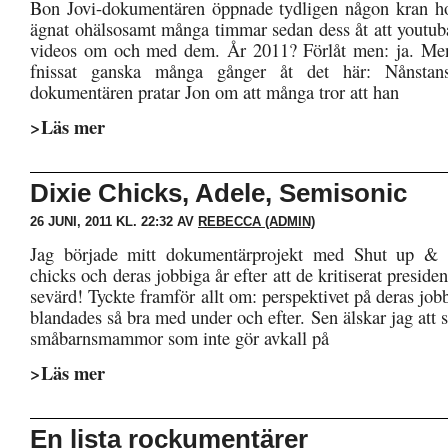
Bon Jovi-dokumentären öppnade tydligen någon kran ho
ägnat ohälsosamt många timmar sedan dess åt att youtub
videos om och med dem. År 2011? Förlåt men: ja. Men
fnissat ganska många gånger åt det här: Nånstan
dokumentären pratar Jon om att många tror att han
>Läs mer
Dixie Chicks, Adele, Semisonic
26 JUNI, 2011 KL. 22:32 AV
REBECCA (ADMIN)
Jag började mitt dokumentärprojekt med Shut up &
chicks och deras jobbiga år efter att de kritiserat presid
sevärd! Tyckte framför allt om: perspektivet på deras jobbi
blandades så bra med under och efter. Sen älskar jag att s
småbarnsmammor som inte gör avkall på
>Läs mer
En lista rockumentärer