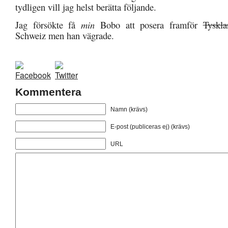
tydligen vill jag helst berätta följande.
Jag försökte få
min
Bobo att posera framför
Tyskla
Schweiz men han vägrade.
Kommentera
Namn (krävs)
E-post (publiceras ej) (krävs)
URL