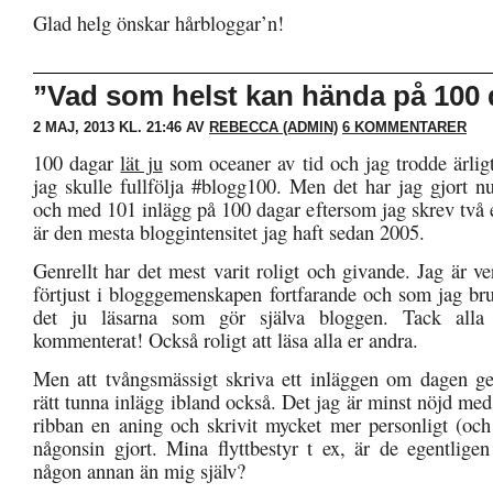
Glad helg önskar hårbloggar’n!
”Vad som helst kan hända på 100 
2 MAJ, 2013 KL. 21:46 AV
REBECCA (ADMIN)
6 KOMMENTARER
100 dagar
lät ju
som oceaner av tid och jag trodde ärligt 
jag skulle fullfölja #blogg100. Men det har jag gjort nu
och med 101 inlägg på 100 dagar eftersom jag skrev två 
är den mesta bloggintensitet jag haft sedan 2005.
Genrellt har det mest varit roligt och givande. Jag är ve
förtjust i blogggemenskapen fortfarande och som jag bru
det ju läsarna som gör själva bloggen. Tack alla
kommenterat! Också roligt att läsa alla er andra.
Men att tvångsmässigt skriva ett inläggen om dagen ge
rätt tunna inlägg ibland också. Det jag är minst nöjd med 
ribban en aning och skrivit mycket mer personligt (och 
någonsin gjort. Mina flyttbestyr t ex, är de egentligen
någon annan än mig själv?