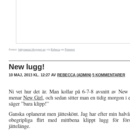
Source:
babyramen.blogspot.no
via
Rebecca
on
Pinterest
New lugg!
10 MAJ, 2013 KL. 12:27 AV
REBECCA (ADMIN)
5 KOMMENTARER
Ni vet hur det är. Man kollar på 6-7-8 avsnitt av New 
menar
New Girl
, och sedan sitter man en tidig morgon i e
säger ”bara klipp!”
Ganska oplanerat men jätteskönt. Jag har efter min halvå
obegripliga flirt med mittbena klippt lugg för fö
jättelänge.