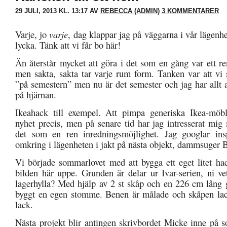
29 JULI, 2013 KL. 13:17 AV
REBECCA (ADMIN)
3 KOMMENTARER
Varje, jo
varje
, dag klappar jag på väggarna i vår lägenh
lycka. Tänk att vi får bo här!
Än återstår mycket att göra i det som en gång var ett r
men sakta, sakta tar varje rum form. Tanken var att vi 
”på semestern” men nu är det semester och jag har allt 
på hjärnan.
Ikeahack till exempel. Att pimpa generiska Ikea-möbl
nyhet precis, men på senare tid har jag intresserat mig
det som en ren inredningsmöjlighet. Jag googlar inspi
omkring i lägenheten i jakt på nästa objekt, dammsuger B
Vi började sommarlovet med att bygga ett eget litet h
bilden här uppe. Grunden är delar ur Ivar-serien, ni ve
lagerhylla? Med hjälp av 2 st skåp och en 226 cm lång g
byggt en egen stomme. Benen är målade och skåpen la
lack.
Nästa projekt blir antingen skrivbordet Micke inne på s