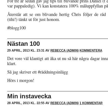
För tre år sedan gav jag tips till blivande prins Daniel (t
var pappaledig). Vi kan konstatera 100% måluppfyllan p
Återstår att se om blivande hertig Chris följer de råd 
(tihi!) tänkt ut för just honom.
#blogg100
Nästan 100
29 APRIL, 2013 KL. 23:31 AV
REBECCA (ADMIN)
KOMMENTERA
Det vore väl klantigt att åka ut nu så här några dagar in
klart.
Så jag skriver ett #räddningsinlägg
Hörs i morgon!
Min instavecka
28 APRIL, 2013 KL. 22:55 AV
REBECCA (ADMIN)
1 KOMMENTAR