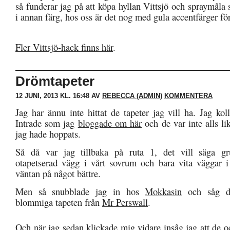
så funderar jag på att köpa hyllan Vittsjö och spraymåla 
i annan färg, hos oss är det nog med gula accentfärger för 
Fler Vittsjö-hack finns här
.
Drömtapeter
12 JUNI, 2013 KL. 16:48 AV
REBECCA (ADMIN)
KOMMENTERA
Jag har ännu inte hittat de tapeter jag vill ha. Jag ko
Intrade som jag
bloggade om här
och de var inte alls li
jag hade hoppats.
Så då var jag tillbaka på ruta 1, det vill säga 
otapetserad vägg i vårt sovrum och bara vita väggar 
väntan på något bättre.
Men så snubblade jag in hos
Mokkasin
och såg de
blommiga tapeten från
Mr Perswall
.
Och när jag sedan klickade mig vidare insåg jag att de o