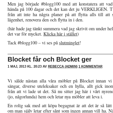
Men jag började #blogg100 med att konstatera att vad
hända på 100 dagar och det kan det ju VERKLIGEN. T
från att inte ha några planer på att flytta alls till at
lägenhet, renovera den och flytta in i den.
(här hade jag tänkt summera vad jag skrivit om under he
det var för mycket.
Klicka här i stället
)
Tack #blogg100 – vi ses på
slutminglet
!
Blocket får och Blocket ger
1 MAJ, 2013 KL. 20:23 AV
REBECCA (ADMIN)
1 KOMMENTAR
Vi sålde nästan alla våra möbler på Blocket innan vi 
sängar, diverse uteleksaker och en hylla, allt gick in
från att vi lade ut det. Så nu sitter jag här i vårt nyr
(jo, någorlunda) hem och letar nya möbler att leva i.
En rolig sak med att köpa begagnat är att det är så lätt
om man själv letar efter sånt som ingen annan vill ha. N