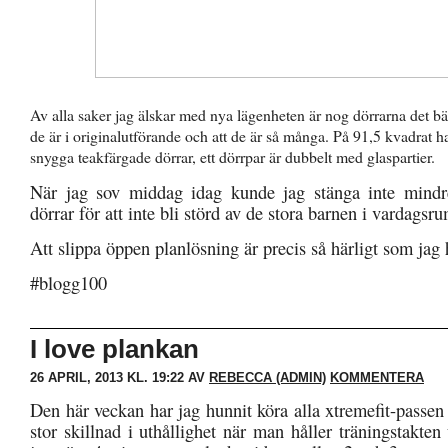
Av alla saker jag älskar med nya lägenheten är nog dörrarna det bäs
de är i originalutförande och att de är så många. På 91,5 kvadrat h
snygga teakfärgade dörrar, ett dörrpar är dubbelt med glaspartier.
När jag sov middag idag kunde jag stänga inte mindr
dörrar för att inte bli störd av de stora barnen i vardagsr
Att slippa öppen planlösning är precis så härligt som jag
#blogg100
I love plankan
26 APRIL, 2013 KL. 19:22 AV
REBECCA (ADMIN)
KOMMENTERA
Den här veckan har jag hunnit köra alla xtremefit-passe
stor skillnad i uthållighet när man håller träningstakten