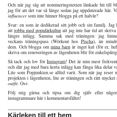
Och när jag såg att nomineringstexten länkade hit till 
jag för att det var så länge sedan jag uppdaterade här. V
influencer
som inte hinner blogga på ett halvår?
Svar: en som är dedikerad sitt jobb och sin familj. Jag 
att
jobba med populärkultur
att jag inte har tid att skriv
längre inlägg. Samma sak med träningen: jag hinn
veckans träningspass (Wörkout hos
Pischa
), än mind
dem. Och blogga om
mina barn
är inget kul (för er, he
skriva om renoveringen av lägenheten blir för enkelspårig
Så tack och lov för
Instagram
! Det är min mest frekvent
och där jag med bara korta inlägg kan fånga lika delar 
Lite som Popjunkien.se alltid varit. Som när jag reser 
projekten i lägenheten, lite av träningen och rätt mycke
outfit
. Osv.
Följ mig gärna och tipsa om dig själv eller någo
instagrammare här i kommentarsfältet!
Kärleken till ett hem