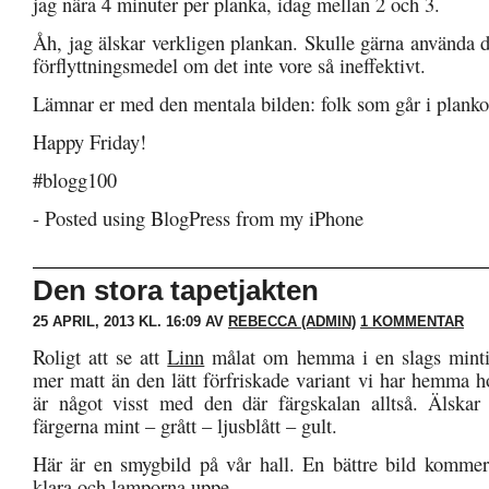
jag nära 4 minuter per planka, idag mellan 2 och 3.
Åh, jag älskar verkligen plankan. Skulle gärna använda 
förflyttningsmedel om det inte vore så ineffektivt.
Lämnar er med den mentala bilden: folk som går i planko
Happy Friday!
#blogg100
- Posted using BlogPress from my iPhone
Den stora tapetjakten
25 APRIL, 2013 KL. 16:09 AV
REBECCA (ADMIN)
1 KOMMENTAR
Roligt att se att
Linn
målat om hemma i en slags minti
mer matt än den lätt förfriskade variant vi har hemma h
är något visst med den där färgskalan alltså. Älskar
färgerna mint – grått – ljusblått – gult.
Här är en smygbild på vår hall. En bättre bild kommer 
klara och lamporna uppe.