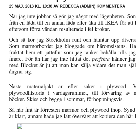
29 MAJ, 2013 KL. 10:38 AV
REBECCA (ADMIN)
KOMMENTERA
När jag inte jobbar så gör jag något med lägenheten. Som 
från en låda till en annan låda eller åka till IKEA för att
eftersom förra vändan resulterade i fel krokar.
Och så kör jag Stockholm runt och hämtar upp diverse
Som marmorbordet jag bloggade om häromsistens. Har
fraktat hem ett jättefint som jag tänker behålla tills jag
finare. För än har jag inte hittat det
perfekta
känner jag
med Blocket är ju att man kan sälja vidare det man sj
ångrar sig.
Nästa materialjakt är efter saker i plywood. 
plywoodhistoria i vardagsrummet, till förvaring av 
böcker. Skiss och bygge i sommar, förhoppningsvis.
Så här fint är förresten marmor och plywood ihop. Synd 
är klart, annars hade jag lätt övervägt att kopiera den här