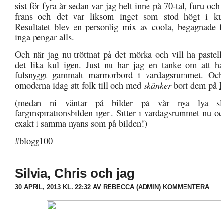
sist för fyra år sedan var jag helt inne på 70-tal, furu o
frans och det var liksom inget som stod högt i ku
Resultatet blev en personlig mix av coola, begagnade 
inga pengar alls.
Och när jag nu tröttnat på det mörka och vill ha pastell
det lika kul igen. Just nu har jag en tanke om att h
fulsnyggt gammalt marmorbord i vardagsrummet. Oc
omoderna idag att folk till och med
skänker
bort dem på
(medan ni väntar på bilder på vår nya lya sl
färginspirationsbilden igen. Sitter i vardagsrummet nu o
exakt i samma nyans som på bilden!)
#blogg100
Silvia, Chris och jag
30 APRIL, 2013 KL. 22:32 AV
REBECCA (ADMIN)
KOMMENTERA