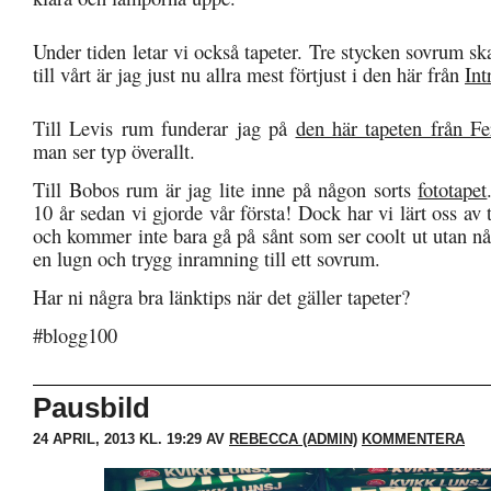
Under tiden letar vi också tapeter. Tre stycken sovrum sk
till vårt är jag just nu allra mest förtjust i den här från
Int
Till Levis rum funderar jag på
den här tapeten från F
man ser typ överallt.
Till Bobos rum är jag lite inne på någon sorts
fototapet
10 år sedan vi gjorde vår första! Dock har vi lärt oss av 
och kommer inte bara gå på sånt som ser coolt ut utan n
en lugn och trygg inramning till ett sovrum.
Har ni några bra länktips när det gäller tapeter?
#blogg100
Pausbild
24 APRIL, 2013 KL. 19:29 AV
REBECCA (ADMIN)
KOMMENTERA