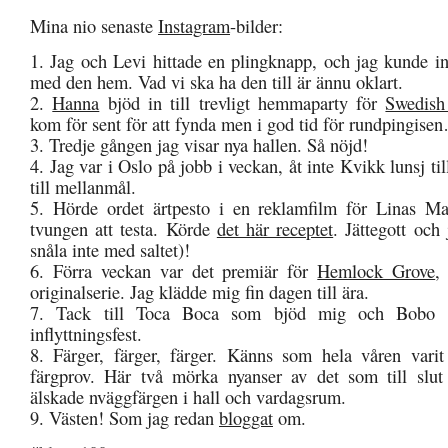
Mina nio senaste
Instagram
-bilder:
1. Jag och Levi hittade en plingknapp, och jag kunde in
med den hem. Vad vi ska ha den till är ännu oklart.
2.
Hanna
bjöd in till trevligt hemmaparty för
Swedish
kom för sent för att fynda men i god tid för rundpingise
3. Tredje gången jag visar nya hallen. Så nöjd!
4. Jag var i Oslo på jobb i veckan, åt inte Kvikk lunsj ti
till mellanmål.
5. Hörde ordet ärtpesto i en reklamfilm för Linas Ma
tvungen att testa. Körde
det här receptet
. Jättegott och
snåla inte med saltet)!
6. Förra veckan var det premiär för
Hemlock Grove
,
originalserie. Jag klädde mig fin dagen till ära.
7. Tack till Toca Boca som bjöd mig och Bobo p
inflyttningsfest.
8. Färger, färger, färger. Känns som hela våren varit
färgprov. Här två mörka nyanser av det som till slut
älskade nväggfärgen i hall och vardagsrum.
9. Västen! Som jag redan
bloggat
om.