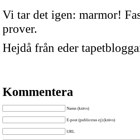
Vi tar det igen: marmor! Fas
prover.
Hejdå från eder tapetblogga
Kommentera
Namn (krävs)
E-post (publiceras ej) (krävs)
URL