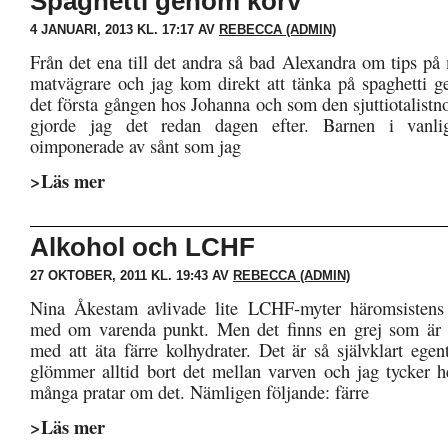
Spaghetti genom korv
4 JANUARI, 2013 KL. 17:17 AV
REBECCA (ADMIN)
Från det ena till det andra så bad Alexandra om tips på m
matvägrare och jag kom direkt att tänka på spaghetti 
det första gången hos Johanna och som den sjuttiotalistno
gjorde jag det redan dagen efter. Barnen i vanli
oimponerade av sånt som jag
>Läs mer
Alkohol och LCHF
27 OKTOBER, 2011 KL. 19:43 AV
REBECCA (ADMIN)
Nina Åkestam avlivade lite LCHF-myter häromsistens 
med om varenda punkt. Men det finns en grej som är s
med att äta färre kolhydrater. Det är så självklart ege
glömmer alltid bort det mellan varven och jag tycker he
många pratar om det. Nämligen följande: färre
>Läs mer