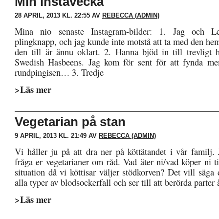
Min instavecka
28 APRIL, 2013 KL. 22:55 AV
REBECCA (ADMIN)
Mina nio senaste Instagram-bilder: 1. Jag och Le
plingknapp, och jag kunde inte motstå att ta med den he
den till är ännu oklart. 2. Hanna bjöd in till trevligt
Swedish Hasbeens. Jag kom för sent för att fynda men
rundpingisen… 3. Tredje
>Läs mer
Vegetarian på stan
9 APRIL, 2013 KL. 21:49 AV
REBECCA (ADMIN)
Vi håller ju på att dra ner på köttätandet i vår familj. 
fråga er vegetarianer om råd. Vad äter ni/vad köper ni ti
situation då vi köttisar väljer stödkorven? Det vill säg
alla typer av blodsockerfall och ser till att berörda parter
>Läs mer