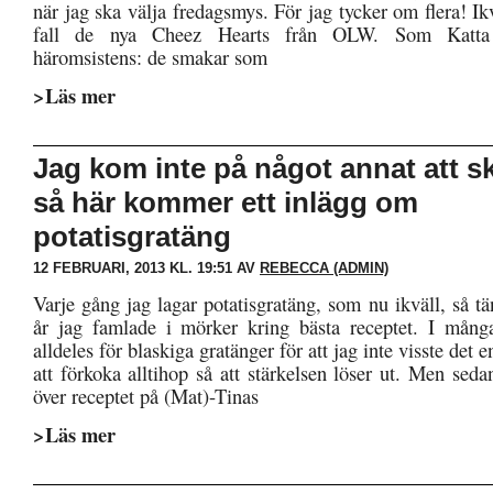
när jag ska välja fredagsmys. För jag tycker om flera! Ikvä
fall de nya Cheez Hearts från OLW. Som Katta
häromsistens: de smakar som
>Läs mer
Jag kom inte på något annat att s
så här kommer ett inlägg om
potatisgratäng
12 FEBRUARI, 2013 KL. 19:51 AV
REBECCA (ADMIN)
Varje gång jag lagar potatisgratäng, som nu ikväll, så tä
år jag famlade i mörker kring bästa receptet. I mång
alldeles för blaskiga gratänger för att jag inte visste det e
att förkoka alltihop så att stärkelsen löser ut. Men sed
över receptet på (Mat)-Tinas
>Läs mer