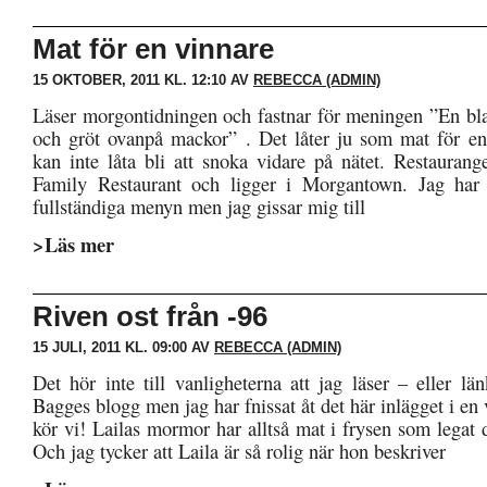
Mat för en vinnare
15 OKTOBER, 2011 KL. 12:10 AV
REBECCA (ADMIN)
Läser morgontidningen och fastnar för meningen ”En bl
och gröt ovanpå mackor” . Det låter ju som mat för en
kan inte låta bli att snoka vidare på nätet. Restaurang
Family Restaurant och ligger i Morgantown. Jag har i
fullständiga menyn men jag gissar mig till
>Läs mer
Riven ost från -96
15 JULI, 2011 KL. 09:00 AV
REBECCA (ADMIN)
Det hör inte till vanligheterna att jag läser – eller län
Bagges blogg men jag har fnissat åt det här inlägget i en
kör vi! Lailas mormor har alltså mat i frysen som legat
Och jag tycker att Laila är så rolig när hon beskriver