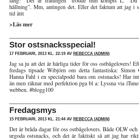
lång! ”Det är träningen” trodde min kompis L. ”Du h
hållning”. Mm, antingen det. Eller det faktum att jag i
tid ätit
>Läs mer
Stor ostsnacksspecial!
17 FEBRUARI, 2013 KL. 22:19 AV
REBECCA (ADMIN)
Jag sa ju att det är härliga tider för oss ostbågelovers! Ef
fredags tipsade Wibjörn om detta fantastiska: Simon 
Hanna Fahl i en specialpodd bara om ostsnacks! Har int
än men räknar med perfektion pga bl a: Lyssna via iTunes
webben. #blogg100
Fredagsmys
15 FEBRUARI, 2013 KL. 21:44 AV
REBECCA (ADMIN)
Det är bråda dagar för oss ostbågelovers. Både OLW och 
urgoda ostsnacks, och det är faktiskt så att jag har rik