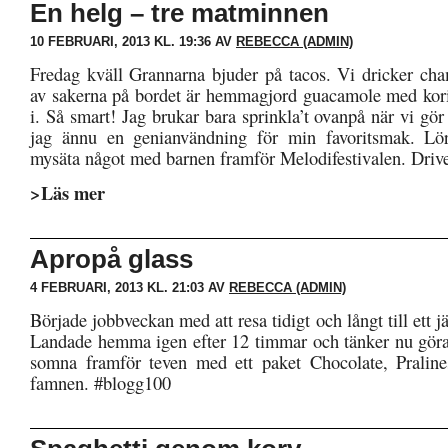
En helg – tre matminnen
10 FEBRUARI, 2013 KL. 19:36 AV
REBECCA (ADMIN)
Fredag kväll Grannarna bjuder på tacos. Vi dricker cha
av sakerna på bordet är hemmagjord guacamole med kor
i. Så smart! Jag brukar bara sprinkla’t ovanpå när vi gör 
jag ännu en genianvändning för min favoritsmak. Lör
mysäta något med barnen framför Melodifestivalen. Drive
>Läs mer
Apropå glass
4 FEBRUARI, 2013 KL. 21:03 AV
REBECCA (ADMIN)
Började jobbveckan med att resa tidigt och långt till ett j
Landade hemma igen efter 12 timmar och tänker nu göra 
somna framför teven med ett paket Chocolate, Pralin
famnen. #blogg100