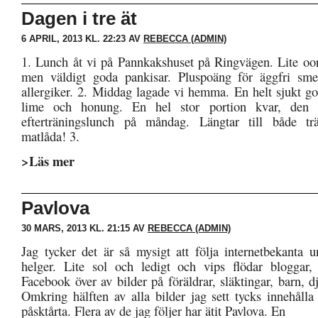
Dagen i tre ät
6 APRIL, 2013 KL. 22:23 AV
REBECCA (ADMIN)
1. Lunch åt vi på Pannkakshuset på Ringvägen. Lite oorg
men väldigt goda pankisar. Pluspoäng för äggfri smet
allergiker. 2. Middag lagade vi hemma. En helt sjukt g
lime och honung. En hel stor portion kvar, den s
efterträningslunch på måndag. Längtar till både tr
matlåda! 3.
>Läs mer
Pavlova
30 MARS, 2013 KL. 21:15 AV
REBECCA (ADMIN)
Jag tycker det är så mysigt att följa internetbekanta u
helger. Lite sol och ledigt och vips flödar bloggar,
Facebook över av bilder på föräldrar, släktingar, barn, d
Omkring hälften av alla bilder jag sett tycks innehåll
påsktårta. Flera av de jag följer har ätit Pavlova. En