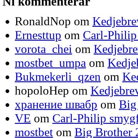
Ni kommenterar
RonaldNop om
Kedjebre
Ernesttup
om
Carl-Phili
vorota_chei
om
Kedjebre
mostbet_umpa
om
Kedje
Bukmekerli_qzen
om
Ked
hopoloHep om
Kedjebrev
хранение швабр
om
Big
VE
om
Carl-Philip smyg
mostbet
om
Big Brother