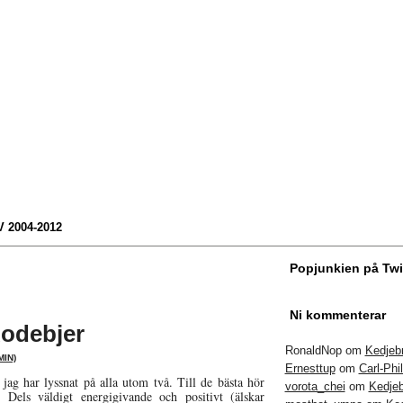
 2004-2012
Popjunkien på Twi
Ni kommenterar
Rodebjer
RonaldNop om
Kedjebr
IN)
Ernesttup
om
Carl-Phi
 jag har lyssnat på alla utom två. Till de bästa hör
vorota_chei
om
Kedjeb
 Dels väldigt energigivande och positivt (älskar