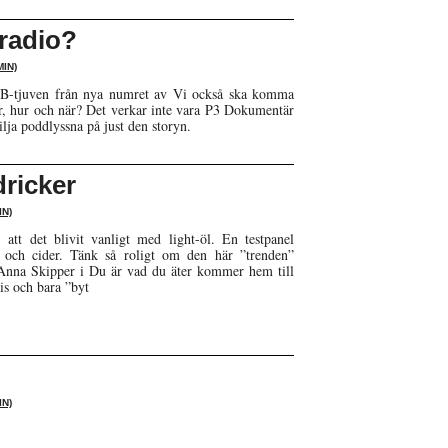
radio?
IN)
 KB-tjuven från nya numret av Vi också ska komma
, hur och när? Det verkar inte vara P3 Dokumentär
vilja poddlyssna på just den storyn.
dricker
N)
 att det blivit vanligt med light-öl. En testpanel
öl och cider. Tänk så roligt om den här ”trenden”
 Anna Skipper i Du är vad du äter kommer hem till
is och bara ”byt
N)
!