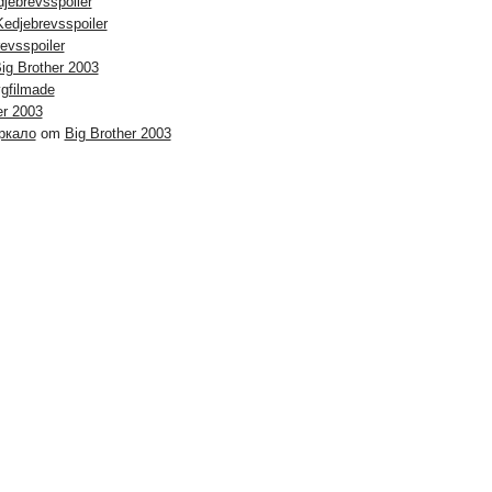
jebrevsspoiler
Kedjebrevsspoiler
evsspoiler
ig Brother 2003
ygfilmade
er 2003
ркало
om
Big Brother 2003