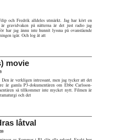
ilip och Fredrik alldeles utmärkt. Jag har kört en
 är gravidvaken på nätterna är det just radio jag
ör har jag ännu inte hunnit lyssna på ovanstående
ingen igår. Och log åt att
s) movie
)
en är verkligen intressant, men jag tycker att det
n tre år gamla P3-dokumentären om Ebbe Carlsson-
entären så tillkommer inte mycket nytt. Filmen är
ramaturgi och det
ras låtval
N)
dningar av Sommar i P1 slår alla rekord. Exakt hur