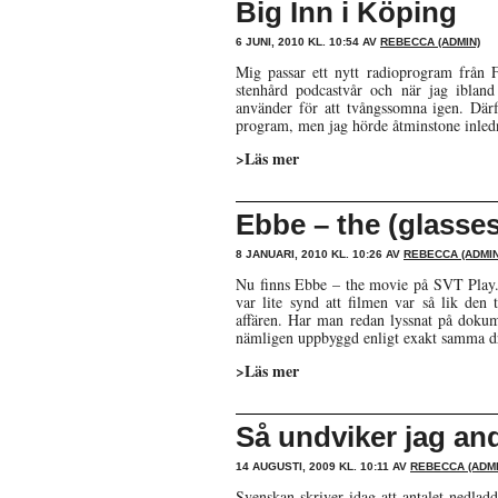
Big Inn i Köping
6 JUNI, 2010 KL. 10:54 AV
REBECCA (ADMIN)
Mig passar ett nytt radioprogram från F
stenhård podcastvår och när jag ibland
använder för att tvångssomna igen. Därf
program, men jag hörde åtminstone inledn
>Läs mer
Ebbe – the (glasse
8 JANUARI, 2010 KL. 10:26 AV
REBECCA (ADMIN
Nu finns Ebbe – the movie på SVT Play. D
var lite synd att filmen var så lik de
affären. Har man redan lyssnat på dokum
nämligen uppbyggd enligt exakt samma d
>Läs mer
Så undviker jag and
14 AUGUSTI, 2009 KL. 10:11 AV
REBECCA (ADMI
Svenskan skriver idag att antalet nedlad