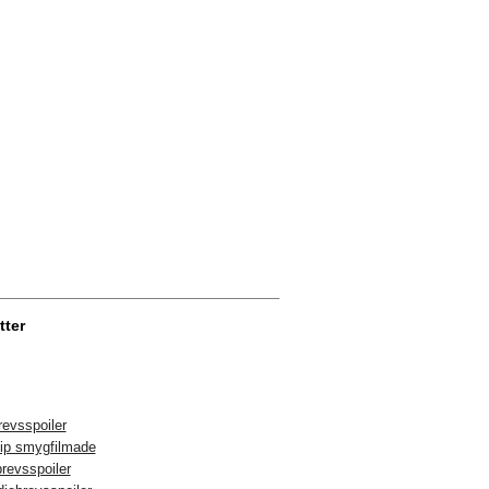
tter
evsspoiler
lip smygfilmade
revsspoiler