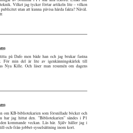
knik. Vilket jag tycker förtar artikeln lite – vilken
 publicitet utan att kunna påvisa hårda fakta? Nåväl.
tt
IN)
t titta på Dafo men både han och jag brukar fastna
. För min del är lite av igenkänningskärlek till
as Nya Kille. Och läser man resumén om dagens
IN)
ren om KB-bibliotekarien som försnillade böcker och
u har jag hittat den. ”Bibliotekarien” sändes i P1
 den kommande veckan. Läs här. Själv håller jag i
 till-och-från-jobbet-sysselsättning inom kort.