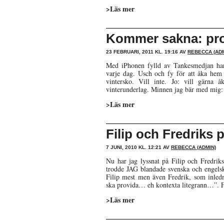
>Läs mer
Kommer sakna: pr
23 FEBRUARI, 2011 KL. 19:16 AV
REBECCA (ADM
Med iPhonen fylld av Tankesmedjan har
varje dag. Usch och fy för att åka hem
vintersko. Vill inte. Jo: vill gärna
vinterunderlag. Minnen jag bär med mig:
>Läs mer
Filip och Fredriks 
7 JUNI, 2010 KL. 12:21 AV
REBECCA (ADMIN)
Nu har jag lyssnat på Filip och Fredrik
trodde JAG blandade svenska och engelska
Filip mest men även Fredrik, som inledn
ska provida… eh kontexta litegrann…”. F
>Läs mer