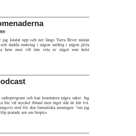
omenaderna
IN)
 jag knatat upp och ner längs Yarra River nästan
 och sladda omkring i någon snöhög i någon jävla
 åka hem men vill inte veta av något som helst
podcast
s radioprogram och kan konstatera några saker: Jag
 lite väl mycket ibland men inget slår de här två.
ingsvis stod för den fantastiska meningen ”om jag
ilip pratade sen om biopics