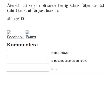
Återstår att se om blivande hertig Chris följer de råd 
(tihi!) tänkt ut för just honom.
#blogg100
Kommentera
Namn (krävs)
E-post (publiceras ej) (krävs)
URL