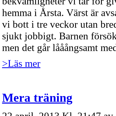
bekvämligheter vi tar för gi
hemma i Årsta. Värst är av
vi bott i tre veckor utan br
sjukt jobbigt. Barnen försök
men det går lååångsamt med
>Läs mer
Mera träning
22 april, 2013 Kl. 21:47 av