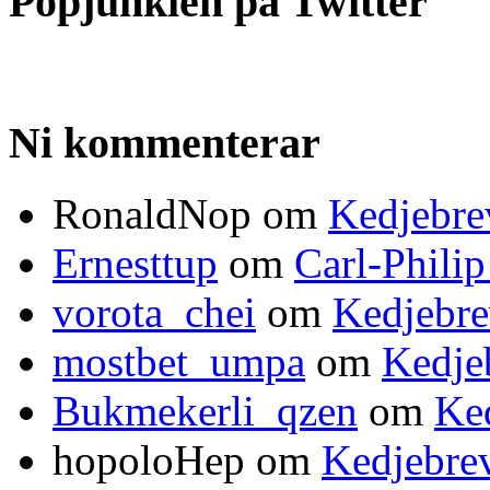
Popjunkien på Twitter
Ni kommenterar
RonaldNop om
Kedjebre
Ernesttup
om
Carl-Phili
vorota_chei
om
Kedjebre
mostbet_umpa
om
Kedje
Bukmekerli_qzen
om
Ked
hopoloHep om
Kedjebrev