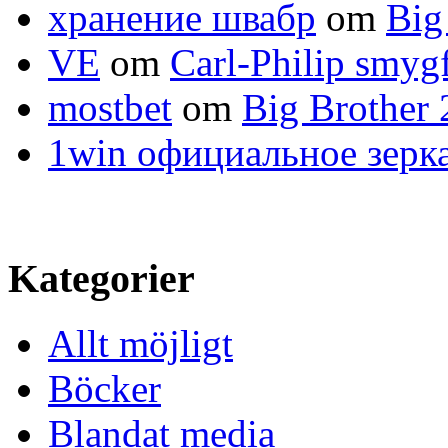
хранение швабр
om
Big
VE
om
Carl-Philip smyg
mostbet
om
Big Brother
1win официальное зерк
Kategorier
Allt möjligt
Böcker
Blandat media