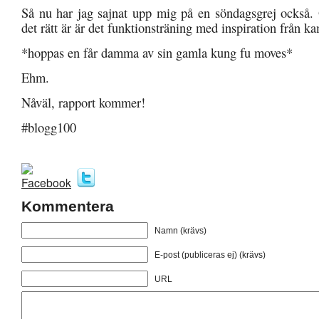
Så nu har jag sajnat upp mig på en söndagsgrej också. 
det rätt är är det funktionsträning med inspiration från k
*hoppas en får damma av sin gamla kung fu moves*
Ehm.
Nåväl, rapport kommer!
#blogg100
Kommentera
Namn (krävs)
E-post (publiceras ej) (krävs)
URL