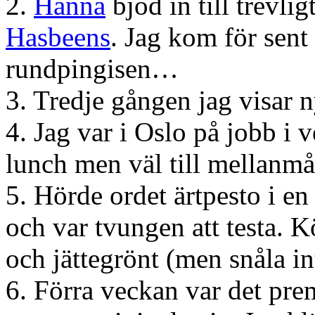
2.
Hanna
bjöd in till trevl
Hasbeens
. Jag kom för sent 
rundpingisen…
3. Tredje gången jag visar n
4. Jag var i Oslo på jobb i v
lunch men väl till mellanmå
5. Hörde ordet ärtpesto i e
och var tvungen att testa. 
och jättegrönt (men snåla in
6. Förra veckan var det pre