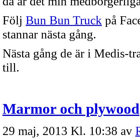
då är det min medborgerliga
Följ
Bun Bun Truck
på Face
stannar nästa gång.
Nästa gång de är i Medis-trak
till.
Marmor och plywood
29 maj, 2013 Kl. 10:38 av