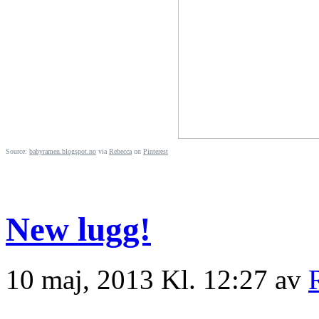
Source:
babyramen.blogspot.no
via
Rebecca
on
Pinterest
New lugg!
10 maj, 2013 Kl. 12:27 av