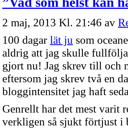
”Vad som helst kan h
2 maj, 2013 Kl. 21:46 av
R
100 dagar
lät ju
som oceaner 
aldrig att jag skulle fullfö
gjort nu! Jag skrev till oc
eftersom jag skrev två en d
bloggintensitet jag haft sed
Genrellt har det mest varit 
verkligen så sjukt förtjust