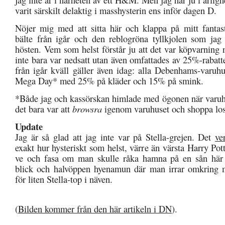
varit särskilt delaktig i masshysterin ens inför dagen D.
Nöjer mig med att sitta här och klappa på mitt fantas
bälte från igår och den reblogröna tyllkjolen som jag
hösten. Vem som helst förstår ju att det var köpvarning
inte bara var nedsatt utan även omfattades av 25%-rabat
från igår kväll gäller även idag: alla Debenhams-varuhu
Mega Day* med 25% på kläder och 15% på smink.
*Både jag och kassörskan himlade med ögonen när varuh
det bara var att
browsra
igenom varuhuset och shoppa los
Update
Jag är så glad att jag inte var på Stella-grejen. Det
ve
exakt hur hysteriskt som helst, värre än värsta Harry Pot
ve och fasa om man skulle råka hamna på en sån här 
blick och halvöppen hyenamun där man irrar omkring m
för liten Stella-top i näven.
(
Bilden kommer från den här artikeln i DN
).