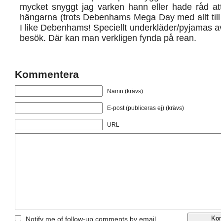
mycket snyggt jag varken hann eller hade råd att
hängarna (trots Debenhams Mega Day med allt till
I like Debenhams! Speciellt underkläder/pyjamas avd
besök. Där kan man verkligen fynda på rean.
Kommentera
Namn (krävs)
E-post (publiceras ej) (krävs)
URL
Notify me of follow-up comments by email.