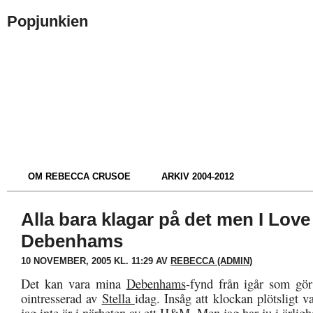
Popjunkien
OM REBECCA CRUSOE
ARKIV 2004-2012
Alla bara klagar på det men I Love
Debenhams
10 NOVEMBER, 2005 KL. 11:29 AV
REBECCA (ADMIN)
Det kan vara mina
Debenhams
-fynd från igår som gö
ointresserad av
Stella
idag. Insåg att klockan plötsligt v
jag inte är i närheten av ett H&M. Men jag har ju i ärlig