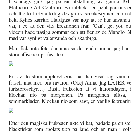
I sondags gick jag pa en
utstallning
av gamla Kyli
Melbourne Art Centrum. En inblick i en petit persons 
och lite kul trivia kring design av scenkostymer och ro
hela Kylies karriar. Haftigast var nog att se hur anvanda
var, t ex att den
vita kreationen
fran ”Can’t get you o
videon hade trasiga sommar och att fler av de Manolo B
med var synligt valanvanda och skabbiga.
Man fick inte fota dar inne sa det enda minne jag har
stora affischen pa fasaden.
En av de stora upplevelserna har har visat sig vara m
frasch mat med bra ravaror. (Okej Anna, jag LATER ve
turistbroschyr…) Basta frukosten at vi haromdagen, 
klockan nio pa morgonen. Pa morgonen alltsa,
sommarklader. Klockan nio som sagt, en vanlig februari
Efter den magiska frukosten akte vi bat, badade pa en ste
blackfiskar som spolats upp pa land och en man i sol