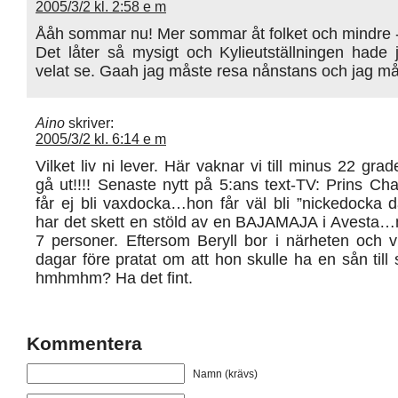
2005/3/2 kl. 2:58 e m
Ååh sommar nu! Mer sommar åt folket och mindre 
Det låter så mysigt och Kylieutställningen hade 
velat se. Gaah jag måste resa nånstans och jag må
Aino
skriver:
2005/3/2 kl. 6:14 e m
Vilket liv ni lever. Här vaknar vi till minus 22 gra
gå ut!!!! Senaste nytt på 5:ans text-TV: Prins Cha
får ej bli vaxdocka…hon får väl bli ”nickedocka d
har det skett en stöld av en BAJAMAJA i Avesta…m
7 personer. Eftersom Beryll bor i närheten och v
dagar före pratat om att hon skulle ha en sån till 
hmhmhm? Ha det fint.
Kommentera
Namn (krävs)