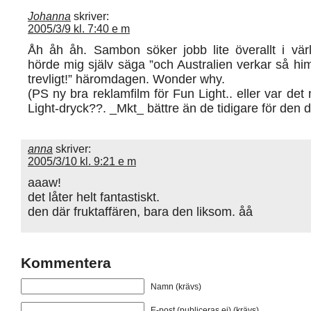
Johanna
skriver:
2005/3/9 kl. 7:40 e m
Åh åh åh. Sambon söker jobb lite överallt i vär
hörde mig själv säga ”och Australien verkar så hi
trevligt!” häromdagen. Wonder why.
(PS ny bra reklamfilm för Fun Light.. eller var de
Light-dryck??. _Mkt_ bättre än de tidigare för den d
anna
skriver:
2005/3/10 kl. 9:21 e m
aaaw!
det låter helt fantastiskt.
den där fruktaffären, bara den liksom. åå
Kommentera
Namn (krävs)
E-post (publiceras ej) (krävs)