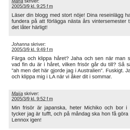
Maria
skriver:
2005/3/9 kl. 9:25 f m
Läser din blogg med stort nöje! Dina reseinlägg har
fundera på att förlägga nästa års vintersemester til
det låter härligt!
Johanna
skriver:
2005/3/9 kl. 9:49 f m
Färga och klippa håret? Jaha och sen när man s
vad fin du är i håret, vilken frisör går du till? Så
”ah men det här gjorde jag i Australien”. Fuskigt. J
och klippa mig i LA när vi åker dit i sommar.
Maija
skriver:
2005/3/9 kl. 9:52 f m
Min frisör är japanska, heter Michiko och bor i
tycker jag är tufft, och på måndag ska hon få göra m
Lennox igen!