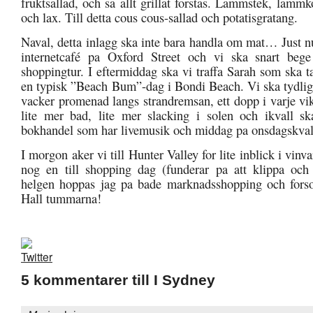
fruktsallad, och sa allt grillat forstas. Lammstek, lamm
och lax. Till detta cous cous-sallad och potatisgratang.
Naval, detta inlagg ska inte bara handla om mat… Just nu 
internetcafé pa Oxford Street och vi ska snart beg
shoppingtur. I eftermiddag ska vi traffa Sarah som ska 
en typisk ”Beach Bum”-dag i Bondi Beach. Vi ska tydlig
vacker promenad langs strandremsan, ett dopp i varje vik
lite mer bad, lite mer slacking i solen och ikvall sk
bokhandel som har livemusik och middag pa onsdagskval
I morgon aker vi till Hunter Valley for lite inblick i vinv
nog en till shopping dag (funderar pa att klippa och 
helgen hoppas jag pa bade marknadsshopping och forsok
Hall tummarna!
5 kommentarer till I Sydney