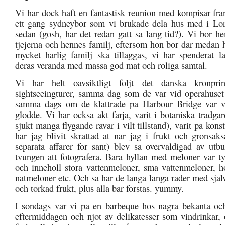
Vi har dock haft en fantastisk reunion med kompisar fra
ett gang sydneybor som vi brukade dela hus med i Lon
sedan (gosh, har det redan gatt sa lang tid?). Vi bor 
tjejerna och hennes familj, eftersom hon bor dar medan 
mycket harlig familj ska tillaggas, vi har spenderat l
deras veranda med massa god mat och roliga samtal.
Vi har helt oavsiktligt foljt det danska kronpri
sightseeingturer, samma dag som de var vid operahuset
samma dags om de klattrade pa Harbour Bridge var v
glodde. Vi har ocksa akt farja, varit i botaniska tradga
sjukt manga flygande ravar i vilt tillstand), varit pa kon
har jag blivit skrattad at nar jag i frukt och gronsaks
separata affarer for sant) blev sa overvaldigad av utbu
tvungen att fotografera. Bara hyllan med meloner var t
och inneholl stora vattenmeloner, sma vattenmeloner, 
natmeloner etc. Och sa har de langa langa rader med sjal
och torkad frukt, plus alla bar forstas. yummy.
I sondags var vi pa en barbeque hos nagra bekanta oc
eftermiddagen och njot av delikatesser som vindrinkar, 