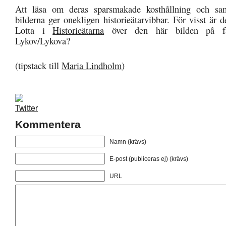
Att läsa om deras sparsmakade kosthållning och samt
bilderna ger onekligen historieätarvibbar. För visst är d
Lotta i
Historieätarna
över den här bilden på fa
Lykov/Lykova?
(tipstack till
Maria Lindholm
)
Kommentera
Namn (krävs)
E-post (publiceras ej) (krävs)
URL