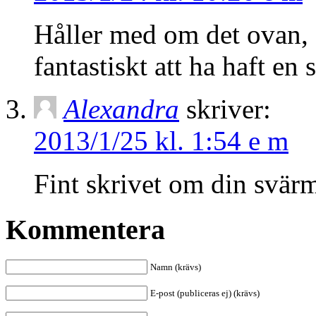
Håller med om det ovan, s
fantastiskt att ha haft en
Alexandra
skriver:
2013/1/25 kl. 1:54 e m
Fint skrivet om din svär
Kommentera
Namn (krävs)
E-post (publiceras ej) (krävs)