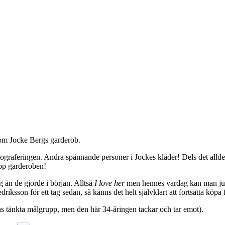
 om Jocke Bergs garderob.
fotograferingen. Andra spännande personer i Jockes kläder! Dels det alld
upp garderoben!
g än de gjorde i början. Alltså
I love her
men hennes vardag kan man ju l
iksson för ett tag sedan, så känns det helt självklart att fortsätta köpa
ens tänkta målgrupp, men den här 34-åringen tackar och tar emot).