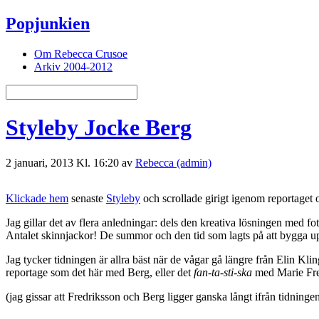
Popjunkien
Om Rebecca Crusoe
Arkiv 2004-2012
Styleby Jocke Berg
2 januari, 2013 Kl. 16:20 av
Rebecca (admin)
Klickade hem
senaste
Styleby
och scrollade girigt igenom reportaget
Jag gillar det av flera anledningar: dels den kreativa lösningen med 
Antalet skinnjackor! De summor och den tid som lagts på att bygga 
Jag tycker tidningen är allra bäst när de vågar gå längre från Elin Klin
reportage som det här med Berg, eller det
fan-ta-sti-ska
med Marie Fredr
(jag gissar att Fredriksson och Berg ligger ganska långt ifrån tidning