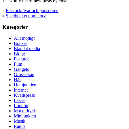
Notify me of new posts by email.
«
För rockrävar och popsnören
»
Spaghetti genom korv
Kategorier
Allt möjligt
Böcker
Blandat media
Blogg
Featured
Film
Gadgets
Grossessan
Hår
Hemjunkien
Internet
Kvällspress
Lassie
London
Mat o dryck
Minijunkien
Musik
Radio