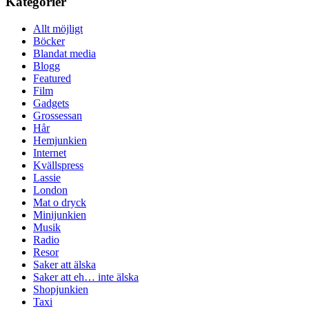
Kategorier
Allt möjligt
Böcker
Blandat media
Blogg
Featured
Film
Gadgets
Grossessan
Hår
Hemjunkien
Internet
Kvällspress
Lassie
London
Mat o dryck
Minijunkien
Musik
Radio
Resor
Saker att älska
Saker att eh… inte älska
Shopjunkien
Taxi