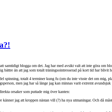
a?!
att samtidigt blogga om det. Jag har med avsikt valt att inte göra om blo
g bättre än att jag som totalt träningsointresserad på kort tid har blivit he
del spinning, totalt 4 terminer kung fu (om du inte visste det om mig, pla
ningsperson, men jag har så länge jag kan minnas varit extremt avundsjuk
direkta orsaker som puttade mig över kanten:
lare känner jag att kroppen nästan vill (?) ha nya utmaningar. Och då må