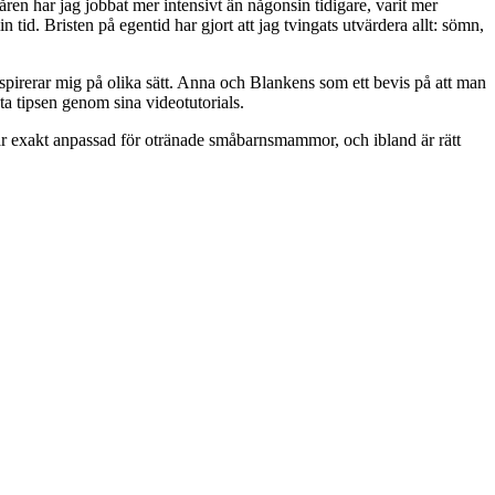
en har jag jobbat mer intensivt än någonsin tidigare, varit mer
 tid. Bristen på egentid har gjort att jag tvingats utvärdera allt: sömn,
spirerar mig på olika sätt. Anna och Blankens som ett bevis på att man
a tipsen genom sina videotutorials.
är exakt anpassad för otränade småbarnsmammor, och ibland är rätt