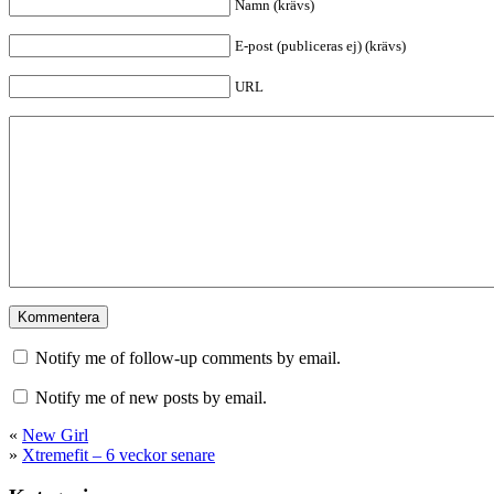
Namn (krävs)
E-post (publiceras ej) (krävs)
URL
Notify me of follow-up comments by email.
Notify me of new posts by email.
«
New Girl
»
Xtremefit – 6 veckor senare