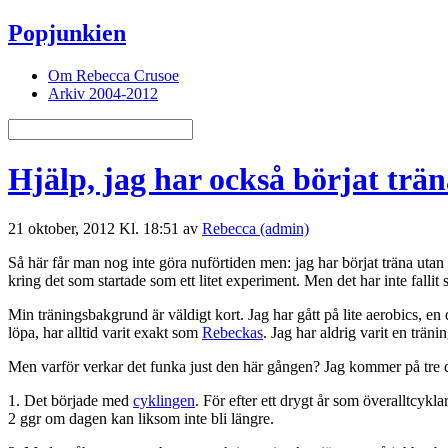
Popjunkien
Om Rebecca Crusoe
Arkiv 2004-2012
Hjälp, jag har också börjat trän
21 oktober, 2012 Kl. 18:51 av
Rebecca (admin)
Så här får man nog inte göra nuförtiden men: jag har börjat träna utan 
kring det som startade som ett litet experiment. Men det har inte fallit si
Min träningsbakgrund är väldigt kort. Jag har gått på lite aerobics, en 
löpa, har alltid varit exakt som
Rebeckas
. Jag har aldrig varit en trä
Men varför verkar det funka just den här gången? Jag kommer på tre 
1. Det började med
cyklingen
. För efter ett drygt år som överalltcyk
2 ggr om dagen kan liksom inte bli längre.