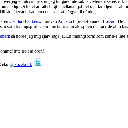
er jag ett utrymme som jag tidigare inte saknat. Men de senaste 3,5 år
aledig. Och det är rätt slitigt emellanåt: jobbet och familjen tar all min
l slut återstod bara en enda sak: att lägga till träning.
naren
Cecilia Blankens
, min vän
Anna
och proffstränaren
Lofsan
. De in
ofsan som träningsproffs som förstår mammakroppen och ger de allra bäst
emefit
så hörde jag mig själv säga ja. En träningsform som kanske inte 
kommer inte tro era öron!
Dela: