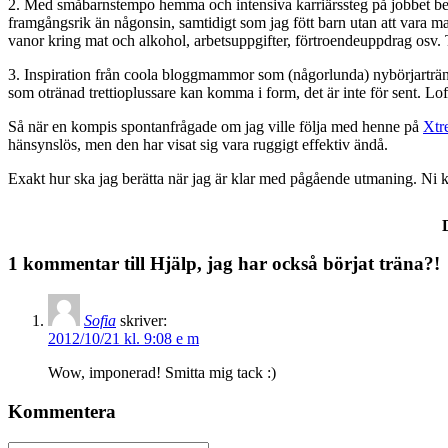
2. Med småbarnstempo hemma och intensiva karriärssteg på jobbet behöv
framgångsrik än någonsin, samtidigt som jag fött barn utan att vara mamm
vanor kring mat och alkohol, arbetsuppgifter, förtroendeuppdrag osv. Til
3. Inspiration från coola bloggmammor som (någorlunda) nybörjarträ
som otränad trettioplussare kan komma i form, det är inte för sent. L
Så när en kompis spontanfrågade om jag ville följa med henne på
Xtr
hänsynslös, men den har visat sig vara ruggigt effektiv ändå.
Exakt hur ska jag berätta när jag är klar med pågående utmaning. Ni 
1 kommentar till Hjälp, jag har också börjat träna?!
Sofia
skriver:
2012/10/21 kl. 9:08 e m
Wow, imponerad! Smitta mig tack :)
Kommentera