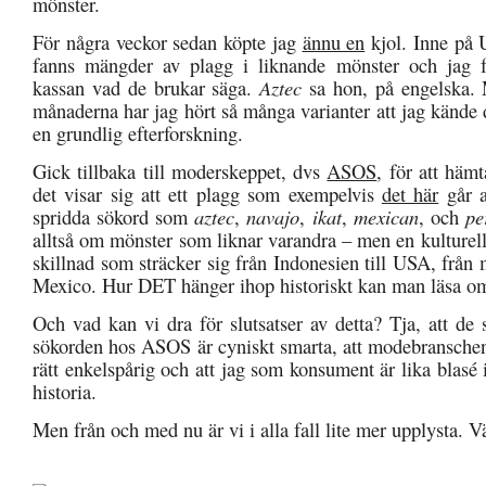
mönster.
För några veckor sedan köpte jag
ännu en
kjol. Inne på 
fanns mängder av plagg i liknande mönster och jag fr
kassan vad de brukar säga.
Aztec
sa hon, på engelska. 
månaderna har jag hört så många varianter att jag kände 
en grundlig efterforskning.
Gick tillbaka till moderskeppet, dvs
ASOS
, för att häm
det visar sig att ett plagg som exempelvis
det här
går a
spridda sökord som
aztec
,
navajo
,
ikat
,
mexican
, och
pe
alltså om mönster som liknar varandra – men en kulturel
skillnad som sträcker sig från Indonesien till USA, från m
Mexico. Hur DET hänger ihop historiskt kan man läsa o
Och vad kan vi dra för slutsatser av detta? Tja, att de
sökorden hos ASOS är cyniskt smarta, att modebranschen
rätt enkelspårig och att jag som konsument är lika blasé
historia.
Men från och med nu är vi i alla fall lite mer upplysta. V