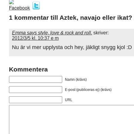
1 kommentar till Aztek, navajo eller ikat? 
Emma says style, love & rock and roll.
skriver:
2012/3/5 kl. 10:37 e m
Nu är vi mer upplysta och hey, jäkligt snygg kjol :D
Kommentera
Namn (krävs)
E-post (publiceras ej) (krävs)
URL