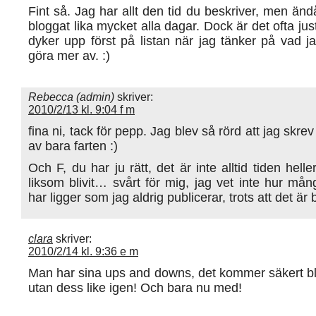
Fint så. Jag har allt den tid du beskriver, men ändå
bloggat lika mycket alla dagar. Dock är det ofta ju
dyker upp först på listan när jag tänker på vad jag
göra mer av. :)
Rebecca (admin)
skriver:
2010/2/13 kl. 9:04 f m
fina ni, tack för pepp. Jag blev så rörd att jag skrev t
av bara farten :)
Och F, du har ju rätt, det är inte alltid tiden hell
liksom blivit… svårt för mig, jag vet inte hur mån
har ligger som jag aldrig publicerar, trots att det är 
clara
skriver:
2010/2/14 kl. 9:36 e m
Man har sina ups and downs, det kommer säkert bl
utan dess like igen! Och bara nu med!