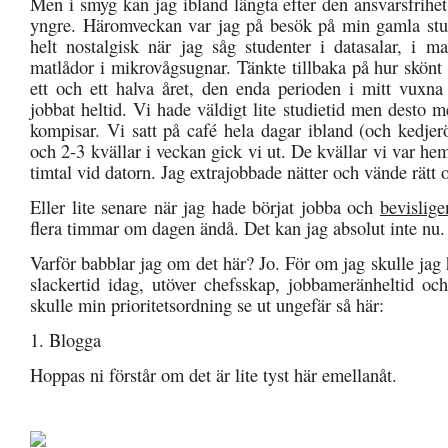
Men i smyg kan jag ibland längta efter den ansvarsfrih
yngre. Häromveckan var jag på besök på min gamla stu
helt nostalgisk när jag såg studenter i datasalar, i 
matlådor i mikrovågsugnar. Tänkte tillbaka på hur skönt 
ett och ett halva året, den enda perioden i mitt vuxna 
jobbat heltid. Vi hade väldigt lite studietid men desto 
kompisar. Vi satt på café hela dagar ibland (och kedjer
och 2-3 kvällar i veckan gick vi ut. De kvällar vi var h
timtal vid datorn. Jag extrajobbade nätter och vände rätt 
Eller lite senare när jag hade börjat jobba och
bevislige
flera timmar om dagen ändå. Det kan jag absolut inte nu.
Varför babblar jag om det här? Jo. För om jag skulle ja
slackertid idag, utöver chefsskap, jobbameränheltid 
skulle min prioritetsordning se ut ungefär så här:
1. Blogga
Hoppas ni förstår om det är lite tyst här emellanåt.