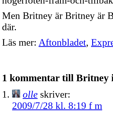
högerfoten-fram-och-tillbak
Men Britney är Britney är Br
där.
Läs mer:
Aftonbladet
,
Expr
1 kommentar till Britney 
olle
skriver:
2009/7/28 kl. 8:19 f m