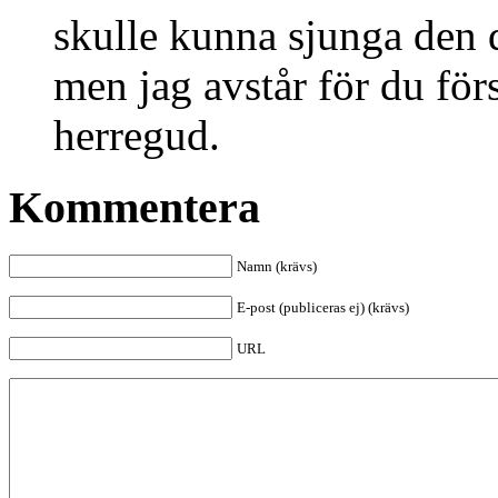
skulle kunna sjunga den 
men jag avstår för du för
herregud.
Kommentera
Namn (krävs)
E-post (publiceras ej) (krävs)
URL