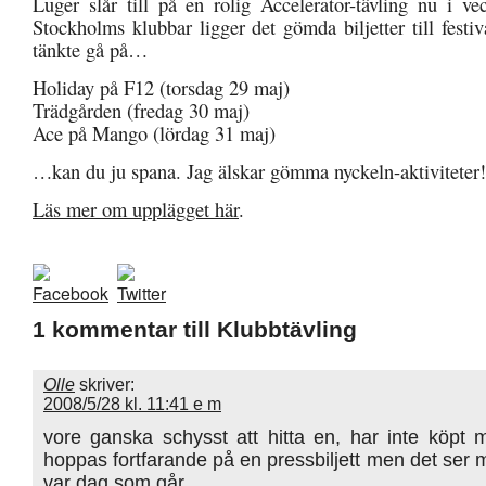
Luger slår till på en rolig Accelerator-tävling nu i ve
Stockholms klubbar ligger det gömda biljetter till fest
tänkte gå på…
Holiday på F12 (torsdag 29 maj)
Trädgården (fredag 30 maj)
Ace på Mango (lördag 31 maj)
…kan du ju spana. Jag älskar gömma nyckeln-aktiviteter!
Läs mer om upplägget här
.
1 kommentar till Klubbtävling
Olle
skriver:
2008/5/28 kl. 11:41 e m
vore ganska schysst att hitta en, har inte köpt mi
hoppas fortfarande på en pressbiljett men det ser m
var dag som går.