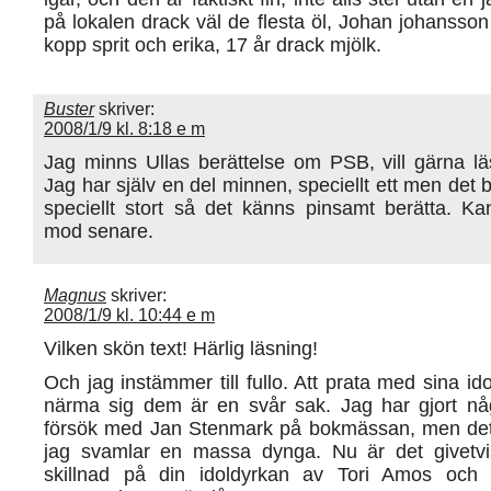
på lokalen drack väl de flesta öl, Johan johansson
kopp sprit och erika, 17 år drack mjölk.
Buster
skriver:
2008/1/9 kl. 8:18 e m
Jag minns Ullas berättelse om PSB, vill gärna lä
Jag har själv en del minnen, speciellt ett men det b
speciellt stort så det känns pinsamt berätta. Ka
mod senare.
Magnus
skriver:
2008/1/9 kl. 10:44 e m
Vilken skön text! Härlig läsning!
Och jag instämmer till fullo. Att prata med sina ido
närma sig dem är en svår sak. Jag har gjort nå
försök med Jan Stenmark på bokmässan, men det b
jag svamlar en massa dynga. Nu är det givetvi
skillnad på din idoldyrkan av Tori Amos och