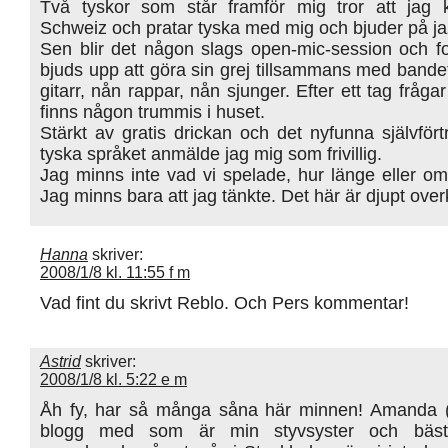
Två tyskor som står framför mig tror att jag
Schweiz och pratar tyska med mig och bjuder på jaz
Sen blir det någon slags open-mic-session och fo
bjuds upp att göra sin grej tillsammans med bande
gitarr, nån rappar, nån sjunger. Efter ett tag fråg
finns någon trummis i huset.
Stärkt av gratis drickan och det nyfunna självfört
tyska språket anmälde jag mig som frivillig.
Jag minns inte vad vi spelade, hur länge eller om
Jag minns bara att jag tänkte. Det här är djupt overk
Hanna
skriver:
2008/1/8 kl. 11:55 f m
Vad fint du skrivt Reblo. Och Pers kommentar!
Astrid
skriver:
2008/1/8 kl. 5:22 e m
Åh fy, har så många såna här minnen! Amanda 
blogg med som är min styvsyster och bäst