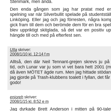
Stenmark, men ändå.
Den enda gången som jag har pratat med en a
spelning var när Silverbullit spelade på studentstäl
Linköping. Eller jag och jag förresten, några kom
gick fram till dem och berömde dem för en bra spe
blev uppriktigt skitglada, så det var en positiv u
hängde till och med på efterfest sen.
Ulla
skriver:
2008/1/10 kl. 12:14 f m
Alltså, den där Neil Tennant-grejen skrevs ju på
tid, och Lunar var ju som vi vet bara hett 2001 (m
då även MÖTET ägde rum. Men jag hittade stödan
jag gjorde på Trash-klubbens toalett i fyllan, det får d
godo!
enioreh
skriver:
2008/1/15 kl. 8:52 e m
Jag dyrkade Brett Anderson i mitten på 90-talet 