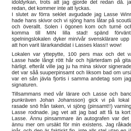
idoldyrkan, trots att jag gjorde det redan då. j
redan, det kommer inte att lyckas.
I slutet av förra seklet avgudade jag Lasse Win
hade hans skivor och vi sjöng hans låtar på scou
och överallt. Solen i ögonen kom och turné oc
komma till MIN lilla stad! spänd förvänt
spelningslokalen dyker min/vår svensklärare upp 
att hon varit lärarkandidat i Lasses klass!! wow!
Lokalen var yttepytte, 100 pers max och det var
Lasse hade långt rött hår och hjärterdam på gita
härligt. efteråt ville jag ju ha mina skivor signera
det var såå suuperpinsamt och liksom bad om ursäk
var en sån jävla fjortis i samma andetag som ja
signaturen.
Tillsammans med vår lärare och Lasse och bande
punkräven Johan Johansson) gick vi på lokal 
rasade snö från taken, vi sjöng (pinsamt!!) varning
Lasse rodnade. jag vet att jag bad att få ta kor
Lasse. Ännu pinsammare än autografen var det
ännu mer om ursäkt för min existens. Jag råkade 
igår, och den är faktiskt fin, inte alls stel utan en 