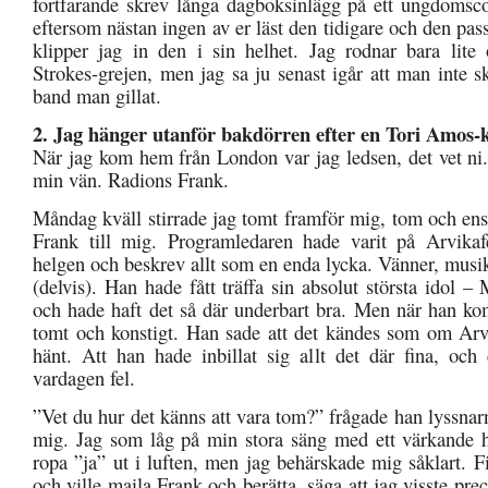
fortfarande skrev långa dagboksinlägg på ett ungdoms
eftersom nästan ingen av er läst den tidigare och den pass
klipper jag in den i sin helhet. Jag rodnar bara lite 
Strokes-grejen, men jag sa ju senast igår att man inte 
band man gillat.
2. Jag hänger utanför bakdörren efter en Tori Amos-
När jag kom hem från London var jag ledsen, det vet ni
min vän. Radions Frank.
Måndag kväll stirrade jag tomt framför mig, tom och en
Frank till mig. Programledaren hade varit på Arvikaf
helgen och beskrev allt som en enda lycka. Vänner, musi
(delvis). Han hade fått träffa sin absolut största idol
och hade haft det så där underbart bra. Men när han ko
tomt och konstigt. Han sade att det kändes som om Arv
hänt. Att han hade inbillat sig allt det där fina, oc
vardagen fel.
”Vet du hur det känns att vara tom?” frågade han lyssna
mig. Jag som låg på min stora säng med ett värkande hj
ropa ”ja” ut i luften, men jag behärskade mig såklart. F
och ville maila Frank och berätta, säga att jag visste prec