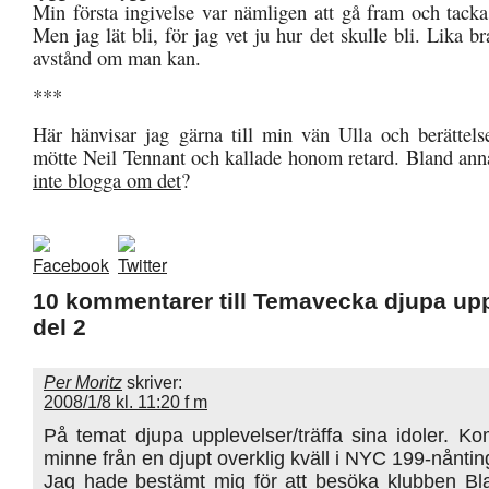
Min första ingivelse var nämligen att gå fram och tacka
Men jag lät bli, för jag vet ju hur det skulle bli. Lika b
avstånd om man kan.
***
Här hänvisar jag gärna till min vän Ulla och berätte
mötte Neil Tennant och kallade honom retard. Bland ann
inte blogga om det
?
10 kommentarer till Temavecka djupa upp
del 2
Per Moritz
skriver:
2008/1/8 kl. 11:20 f m
På temat djupa upplevelser/träffa sina idoler. K
minne från en djupt overklig kväll i NYC 199-nåntin
Jag hade bestämt mig för att besöka klubben Bla