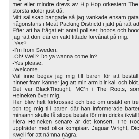
mer eller mindre drevs av Hip-Hop orkestern The
största idoler just då.
Mitt sällskap bangade så jag vankade ensam gata
någonstans i Meat Packing Districtd i jakt på rätt a
Efter att ha frågat ett antal polliser, hobos och ho
jag rätt dörr där en vakt tittade förvånat på mig:
-Yes?
-I’m from Sweden.
-Oh! Well? Do ya wanna come in?
-Yes please.
-Welcome.
Väl inne begav jag mig till baren för att bestäl
hinner fram känner jag att min arm blir kall och blöt
Det var BlackThought, MC’n i The Roots, som 
Heineken över mig.
Han blev helt förkrossad och bad om ursäkt en tre
och tog mig till baren där han informerade barte
minsann skulle få slippa betala för min dricka ikväll!
Flera Heineken senare är det konsert. The Roo
uppträder med olika kompisar. Jaguar Wright, Dic
Kweli för att nämna några.