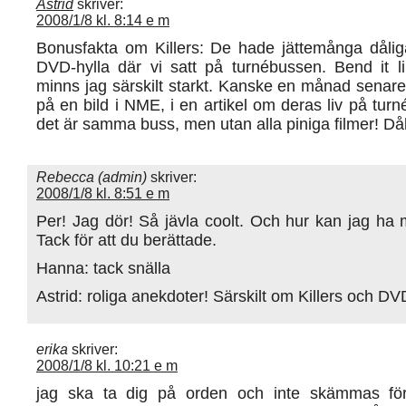
Astrid
skriver:
2008/1/8 kl. 8:14 e m
Bonusfakta om Killers: De hade jättemånga dåliga
DVD-hylla där vi satt på turnébussen. Bend it 
minns jag särskilt starkt. Kanske en månad senar
på en bild i NME, i en artikel om deras liv på tur
det är samma buss, men utan alla piniga filmer! Dåli
Rebecca (admin)
skriver:
2008/1/8 kl. 8:51 e m
Per! Jag dör! Så jävla coolt. Och hur kan jag ha 
Tack för att du berättade.
Hanna: tack snälla
Astrid: roliga anekdoter! Särskilt om Killers och DV
erika
skriver:
2008/1/8 kl. 10:21 e m
jag ska ta dig på orden och inte skämmas fö