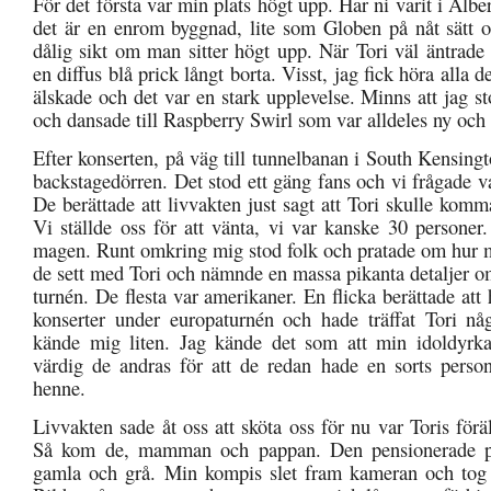
För det första var min plats högt upp. Har ni varit i Alber
det är en enrom byggnad, lite som Globen på nåt sätt 
dålig sikt om man sitter högt upp. När Tori väl äntrade
en diffus blå prick långt borta. Visst, jag fick höra alla d
älskade och det var en stark upplevelse. Minns att jag s
och dansade till Raspberry Swirl som var alldeles ny och 
Efter konserten, på väg till tunnelbanan i South Kensingt
backstagedörren. Det stod ett gäng fans och vi frågade 
De berättade att livvakten just sagt att Tori skulle kom
Vi ställde oss för att vänta, vi var kanske 30 personer
magen. Runt omkring mig stod folk och pratade om hur 
de sett med Tori och nämnde en massa pikanta detaljer 
turnén. De flesta var amerikaner. En flicka berättade att 
konserter under europaturnén och hade träffat Tori nå
kände mig liten. Jag kände det som att min idoldyrka
värdig de andras för att de redan hade en sorts personl
henne.
Livvakten sade åt oss att sköta oss för nu var Toris förä
Så kom de, mamman och pappan. Den pensionerade p
gamla och grå. Min kompis slet fram kameran och tog b