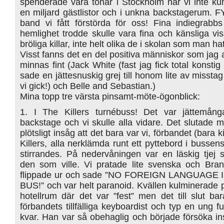
spenderade våra tonår i Stockholm när vi inte ku
en miljard gästlistor och i unkna backstagerum. 
band vi fått förstörda för oss! Fina indiegrab
hemlighet trodde skulle vara fina och känsliga vi
bröliga killar, inte helt olika de i skolan som man ha
Visst fanns det en del positiva människor som jag 
minnas fint (Jack White (fast jag fick total konstig
sade en jättesnuskig grej till honom lite av misstag
vi gick!) och Belle and Sebastian.)
Mina topp tre värsta pinsamt-möte-ögonblick:
1. I The Killers turnébuss! Det var jättemån
backstage och vi skulle alla vidare. Det slutade me
plötsligt insåg att det bara var vi, förbandet (bara k
Killers, alla nerklämda runt ett pyttebord i bussens
stirrandes. På nedervåningen var en läskig tjej
den som ville. Vi pratade lite svenska och Bra
flippade ur och sade ”NO FOREIGN LANGUAGE
BUS!” och var helt paranoid. Kvällen kulminerade p
hotellrum där det var ”fest” men det till slut bar
förbandets tillfälliga keyboardist och typ en ung fu
kvar. Han var så obehaglig och började försöka ins