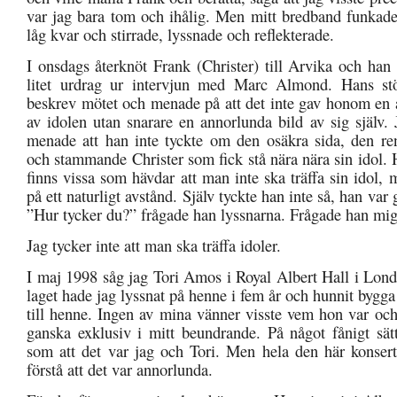
var jag bara tom och ihålig. Men mitt bredband funkade 
låg kvar och stirrade, lyssnade och reflekterade.
I onsdags återknöt Frank (Christer) till Arvika och han
litet urdrag ur intervjun med Marc Almond. Hans stö
beskrev mötet och menade på att det inte gav honom en 
av idolen utan snarare en annorlunda bild av sig själv. 
menade att han inte tyckte om den osäkra sida, den re
och stammande Christer som fick stå nära nära sin idol. 
finns vissa som hävdar att man inte ska träffa sin idol
på ett naturligt avstånd. Själv tyckte han inte så, han var
”Hur tycker du?” frågade han lyssnarna. Frågade han mig
Jag tycker inte att man ska träffa idoler.
I maj 1998 såg jag Tori Amos i Royal Albert Hall i Lond
laget hade jag lyssnat på henne i fem år och hunnit bygga
till henne. Ingen av mina vänner visste vem hon var oc
ganska exklusiv i mitt beundrande. På något fånigt sät
som att det var jag och Tori. Men hela den här konsert
förstå att det var annorlunda.