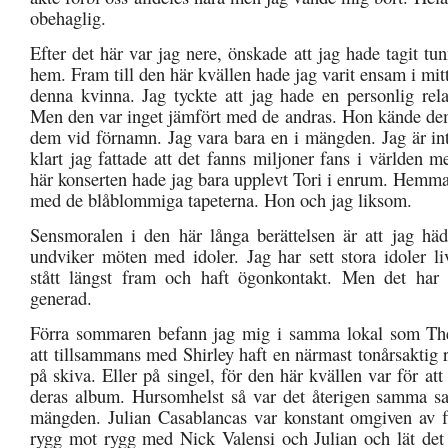
obehaglig.
Efter det här var jag nere, önskade att jag hade tagit tu
hem. Fram till den här kvällen hade jag varit ensam i mi
denna kvinna. Jag tyckte att jag hade en personlig rela
Men den var inget jämfört med de andras. Hon kände d
dem vid förnamn. Jag vara bara en i mängden. Jag är int
klart jag fattade att det fanns miljoner fans i världen m
här konserten hade jag bara upplevt Tori i enrum. Hemma
med de blåblommiga tapeterna. Hon och jag liksom.
Sensmoralen i den här långa berättelsen är att jag häda
undviker möten med idoler. Jag har sett stora idoler li
stått längst fram och haft ögonkontakt. Men det har 
generad.
Förra sommaren befann jag mig i samma lokal som The 
att tillsammans med Shirley haft en närmast tonårsaktig r
på skiva. Eller på singel, för den här kvällen var för att 
deras album. Hursomhelst så var det återigen samma sa
mängden. Julian Casablancas var konstant omgiven av fl
rygg mot rygg med Nick Valensi och Julian och lät det 