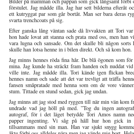
Bilder på mamman och pappan som gick långsamt förbi o
förstulet. Jag mådde illa. Jag har sett bilderna efteråt oc
ett kutryggat par som går bortåt. Man ser bara deras ry
svarta trenchcoats på sig.
Efter ganska lång väntan sade då livvakten att Tori var
hon hade lovat att stanna och prata med oss, men han vil
vara lugna och sansade. Om det skulle bli någon sorts 
skulle han lotsa henne in i bilen direkt. Och så kom hon.
Jag minns hennes röda fina hår. De blå ögonen som för
mina. Jag kunde ha sträckt fram handen och nuddat vi
ville inte. Jag mådde illa. Tori kände igen flickan br
hennes namn och sade att det var trevligt att träffa henn
fansen småpratade med henna som om de vore vänner.
stum. Tittade en stund sedan, gick jag undan.
Jag minns att jag stod med ryggen till när min vän kom f
undrade vad jag höll på med. ”Tog du ingen autograf
autograf, för i det läget betydde Tori Amos namn ned
papper ingenting. Vi såg på håll hur hon gick in 
tillsammans med sin man. Han var sjukt snygg komme
åkte förbi oss alldeles nära men jag vände mig bort. Hela