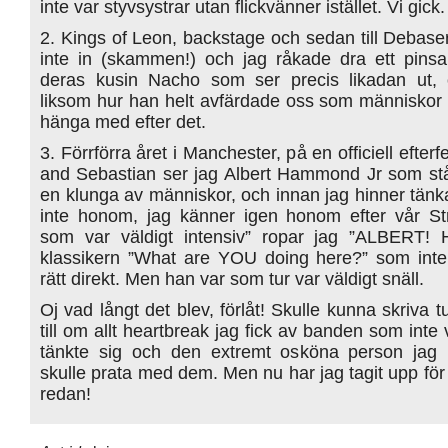
inte var styvsystrar utan flickvänner istället. Vi gick.
2. Kings of Leon, backstage och sedan till Debaser
inte in (skammen!) och jag råkade dra ett pinsam
deras kusin Nacho som ser precis likadan ut,
liksom hur han helt avfärdade oss som människor h
hänga med efter det.
3. Förrförra året i Manchester, på en officiell efter
and Sebastian ser jag Albert Hammond Jr som står
en klunga av människor, och innan jag hinner tänk
inte honom, jag känner igen honom efter vår St
som var väldigt intensiv” ropar jag ”ALBERT! 
klassikern ”What are YOU doing here?” som inte
rätt direkt. Men han var som tur var väldigt snäll.
Oj vad långt det blev, förlåt! Skulle kunna skriva t
till om allt heartbreak jag fick av banden som int
tänkte sig och den extremt osköna person jag 
skulle prata med dem. Men nu har jag tagit upp för
redan!