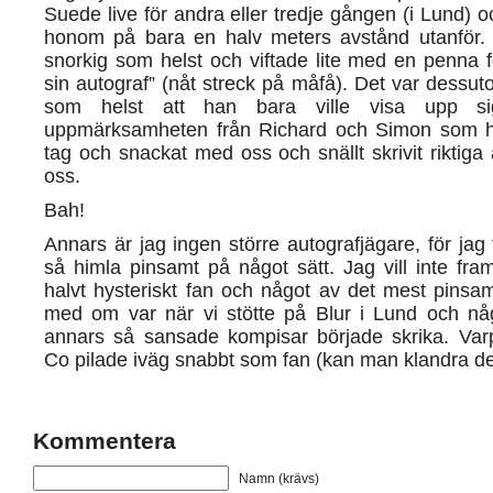
Suede live för andra eller tredje gången (i Lund) oc
honom på bara en halv meters avstånd utanför.
snorkig som helst och viftade lite med en penna fö
sin autograf” (nåt streck på måfå). Det var dessuto
som helst att han bara ville visa upp s
uppmärksamheten från Richard och Simon som ha
tag och snackat med oss och snällt skrivit riktiga 
oss.
Bah!
Annars är jag ingen större autografjägare, för jag 
så himla pinsamt på något sätt. Jag vill inte fr
halvt hysteriskt fan och något av det mest pinsa
med om var när vi stötte på Blur i Lund och n
annars så sansade kompisar började skrika. V
Co pilade iväg snabbt som fan (kan man klandra d
Kommentera
Namn (krävs)