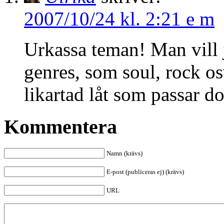
2007/10/24 kl. 2:21 e m
Urkassa teman! Man vill 
genres, som soul, rock os
likartad låt som passar d
Kommentera
Namn (krävs)
E-post (publiceras ej) (krävs)
URL