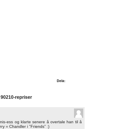
Dela:
s 90210-repriser
nis-ess og klarte senere å overtale han til å
rry = Chandler i ”Friends” :)