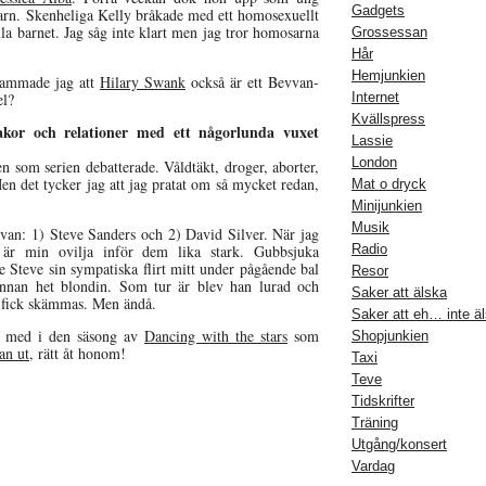
Gadgets
rn. Skenheliga Kelly bråkade med ett homosexuellt
la barnet. Jag såg inte klart men jag tror homosarna
Grossessan
Hår
Hemjunkien
ammade jag att
Hilary Swank
också är ett Bevvan-
el?
Internet
Kvällspress
akor och relationer med ett någorlunda vuxet
Lassie
London
 som serien debatterade. Våldtäkt, droger, aborter,
n det tycker jag att jag pratat om så mycket redan,
Mat o dryck
Minijunkien
Musik
evvan: 1) Steve Sanders och 2) David Silver. När jag
är min ovilja inför dem lika stark. Gubbsjuka
Radio
Steve sin sympatiska flirt mitt under pågående bal
Resor
annan het blondin. Som tur är blev han lurad och
Saker att älska
 fick skämmas. Men ändå.
Saker att eh… inte ä
t med i den säsong av
Dancing with the stars
som
Shopjunkien
an ut
, rätt åt honom!
Taxi
Teve
Tidskrifter
Träning
Utgång/konsert
Vardag