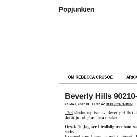
Popjunkien
OM REBECCA CRUSOE
ARKIV
Beverly Hills 90210
24 MAJ, 2007 KL. 12:37 AV
REBECCA (ADMIN)
TV3
sänder repriser av Beverly Hills ti
det är ju roligt av flera orsaker.
Orsak 1: Jag ser birollsfigurer som se
serie.
Exempel som ligger närmst i minnet: