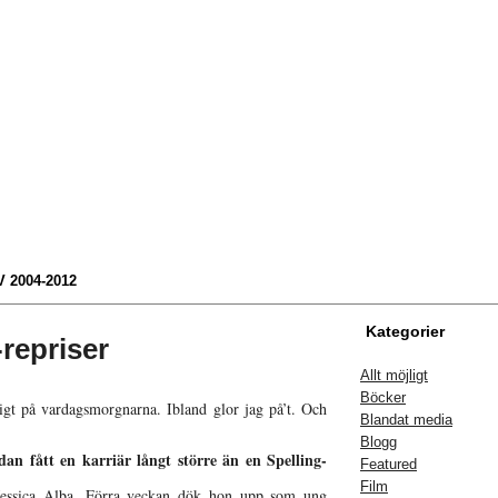
 2004-2012
Kategorier
-repriser
Allt möjligt
Böcker
digt på vardagsmorgnarna. Ibland glor jag på’t. Och
Blandat media
Blogg
dan fått en karriär långt större än en Spelling-
Featured
Film
Jessica Alba
. Förra veckan dök hon upp som ung