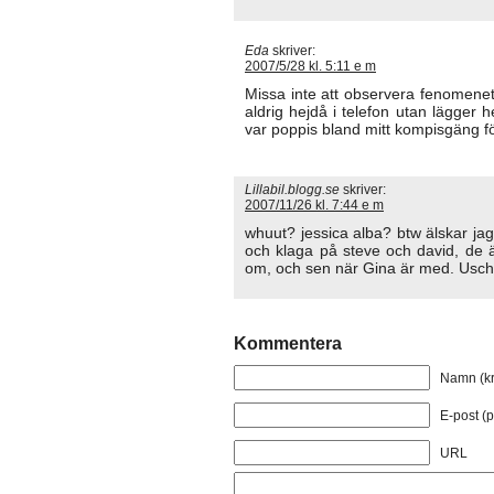
Eda
skriver:
2007/5/28 kl. 5:11 e m
Missa inte att observera fenomenet 
aldrig hejdå i telefon utan lägger 
var poppis bland mitt kompisgäng fö
Lillabil.blogg.se
skriver:
2007/11/26 kl. 7:44 e m
whuut? jessica alba? btw älskar jag 
och klaga på steve och david, de ä
om, och sen när Gina är med. Usch
Kommentera
Namn (kr
E-post (p
URL