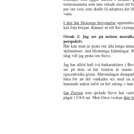
tonårsmamma som inte orkade med sitt ba
par om vem som skulle få adoptera det lil
vann.
I den här bloggens begynnelse
uppmärks
kid från början. Känner ni till fler exemp
Orsak 2: Jag ser på seriens moralk
perspektiv.
Här kan man ju prata om alla tunga ämnen
skilsmässor, små blommiga klänningar. Me
idag vill jag prata om Steve.
Jag har alltid haft två hatkaraktärer i B
ser på dem så här femton år senare 
egocentriska grisar. Häromdagen dumpade 
bara för att det vankades sex med en 
hamnade naken inför en hel salong = han
Ian Ziering
som spelade Steve har vari
pågår i USA nu. Men förra veckan
åkte h