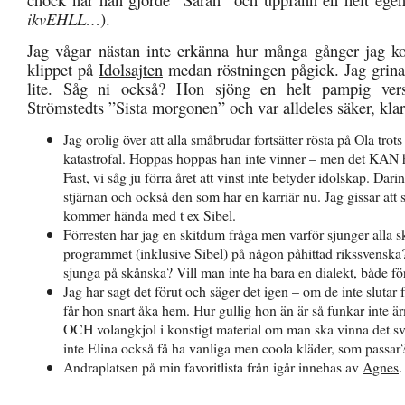
ikvEHLL…
).
Jag vågar nästan inte erkänna hur många gånger jag ko
klippet på
Idolsajten
medan röstningen pågick. Jag grina
lite. Såg ni också? Hon sjöng en helt pampig ver
Strömstedts ”Sista morgonen” och var alldeles säker, klar
Jag orolig över att alla småbrudar
fortsätter rösta
på Ola trots
katastrofal. Hoppas hoppas han inte vinner – men det KAN h
Fast, vi såg ju förra året att vinst inte betyder idolskap. Dar
stjärnan och också den som har en karriär nu. Jag gissar at
kommer hända med t ex Sibel.
Förresten har jag en skitdum fråga men varför sjunger alla s
programmet (inklusive Sibel) på någon påhittad rikssvenska? 
sjunga på skånska? Vill man inte ha bara en dialekt, både fö
Jag har sagt det förut och säger det igen – om de inte slutar f
får hon snart åka hem. Hur gullig hon än är så funkar inte ä
OCH volangkjol i konstigt material om man ska vinna det sv
inte Elina också få ha vanliga men coola kläder, som passar
Andraplatsen på min favoritlista från igår innehas av
Agnes
.