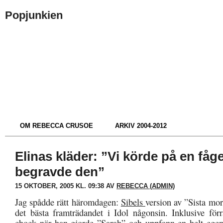
Popjunkien
OM REBECCA CRUSOE
ARKIV 2004-2012
Elinas kläder: ”Vi körde på en fåg
begravde den”
15 OKTOBER, 2005 KL. 09:38 AV
REBECCA (ADMIN)
Jag spådde rätt häromdagen:
Sibels
version av ”Sista mo
det bästa framträdandet i Idol någonsin. Inklusive förr
chock när han gjorde ”Sarah” och uppfann en helt egen