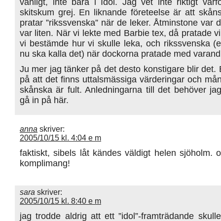
vanligt, inte bara i Idol. Jag vet inte riktigt varf
skitskum grej. En liknande företeelse är att skån
pratar ”rikssvenska” när de leker. Åtminstone var d
var liten. När vi lekte med Barbie tex, då pratade v
vi bestämde hur vi skulle leka, och rikssvenska (
nu ska kalla det) när dockorna pratade med varand
Ju mer jag tänker på det desto konstigare blir det.
på att det finns uttalsmässiga värderingar och mån
skånska är fult. Anledningarna till det behöver ja
gå in på här.
anna
skriver:
2005/10/15 kl. 4:04 e m
faktiskt, sibels låt kändes väldigt helen sjöholm. 
komplimang!
sara
skriver:
2005/10/15 kl. 8:40 e m
jag trodde aldrig att ett ”idol”-framträdande skulle