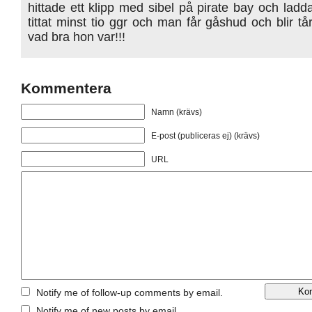
hittade ett klipp med sibel på pirate bay och lad
tittat minst tio ggr och man får gåshud och blir t
vad bra hon var!!!
Kommentera
Namn (krävs)
E-post (publiceras ej) (krävs)
URL
Notify me of follow-up comments by email.
Notify me of new posts by email.