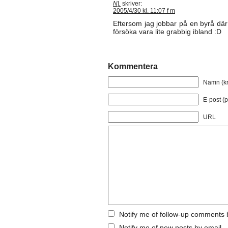
N|.
skriver:
2005/4/30 kl. 11:07 f m
Eftersom jag jobbar på en byrå där 
försöka vara lite grabbig ibland :D
Kommentera
Namn (kr
E-post (p
URL
Notify me of follow-up comments 
Notify me of new posts by email.