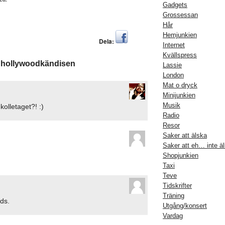
Gadgets
Grossessan
Hår
Hemjunkien
Dela:
Internet
Kvällspress
om hollywoodkändisen
Lassie
London
Mat o dryck
Minijunkien
Musik
kolletaget?! :)
Radio
Resor
Saker att älska
Saker att eh… inte ä
Shopjunkien
Taxi
Teve
Tidskrifter
Träning
ds.
Utgång/konsert
Vardag