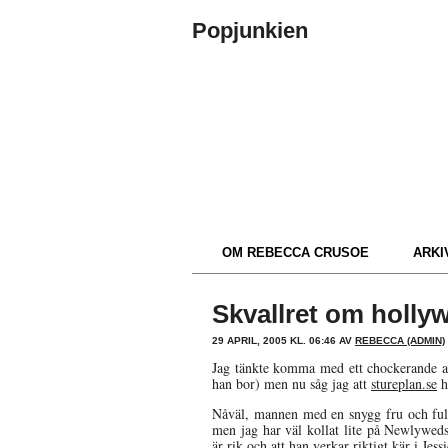
Popjunkien
OM REBECCA CRUSOE
ARKIV
Skvallret om holl
29 APRIL, 2005 KL. 06:46 AV
REBECCA (ADMIN)
Jag tänkte komma med ett chockerande av
han bor) men nu såg jag att
stureplan.se
h
Nåväl, mannen med en snygg fru och fula 
men jag har väl kollat lite på Newlyweds.
är rik och att han verkar riktigt kär i Jessi