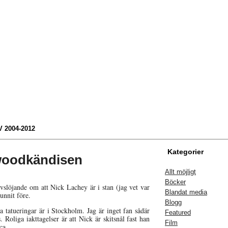
 2004-2012
Kategorier
ywoodkändisen
Allt möjligt
Böcker
slöjande om att Nick Lachey är i stan (jag vet var
Blandat media
unnit före.
Blogg
tatueringar är i Stockholm. Jag är inget fan sådär
Featured
 Roliga iakttagelser är att Nick är skitsnål fast han
Film
ca.