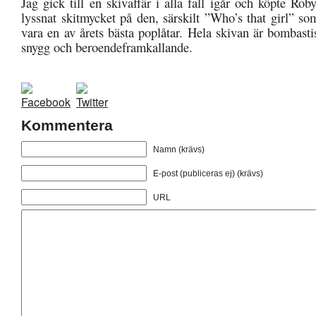
Jag gick till en skivaffär i alla fall igår och köpte Ro
lyssnat skitmycket på den, särskilt ”Who’s that girl” so
vara en av årets bästa poplåtar. Hela skivan är bombast
snygg och beroendeframkallande.
Kommentera
Namn (krävs)
E-post (publiceras ej) (krävs)
URL