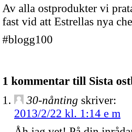
Av alla ostprodukter vi prat
fast vid att Estrellas nya c
#blogg100
1 kommentar till Sista os
30-nånting
skriver:
2013/2/22 kl. 1:14 e m
Åh jag vet! På din inråda