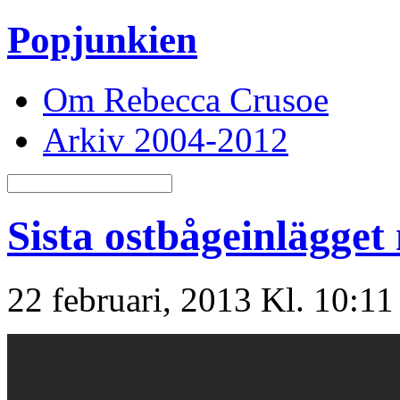
Popjunkien
Om Rebecca Crusoe
Arkiv 2004-2012
Sista ostbågeinlägget 
22 februari, 2013 Kl. 10:1