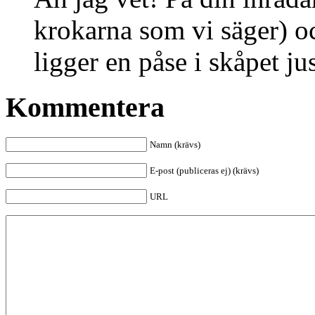
krokarna som vi säger) oc
ligger en påse i skåpet j
Kommentera
Namn (krävs)
E-post (publiceras ej) (krävs)
URL