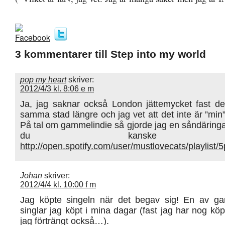
3 kommentarer till Step into my world
pop my heart
skriver:
2012/4/3 kl. 8:06 e m
Ja, jag saknar också London jättemycket fast det
samma stad längre och jag vet att det inte är ”min”
På tal om gammelindie så gjorde jag en såndäringa
du kanske gil
http://open.spotify.com/user/mustlovecats/playl
Johan
skriver:
2012/4/4 kl. 10:00 f m
Jag köpte singeln när det begav sig! En av g
singlar jag köpt i mina dagar (fast jag har nog kö
jag förträngt också…).