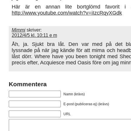
Här är en annan lite bortglömd favorit i 
http://www.youtube.com/watch?v=iIzcRqyXGdk
Mimmi
skriver:
2012/4/5 kl. 10:11 e m
Åh, ja. Sjukt bra låt. Den var med på det bl
lyssnade på när jag kände för att mima och hea
låst dörr. Where have you been tonight med Sh
precis efter, Acquiesce med Oasis före om jag minns
Kommentera
Namn (krävs)
E-post (publiceras ej) (krävs)
URL