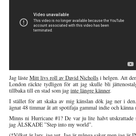
Jag läste
Mitt livs roll av David Nicholls
i helgen. Att den
London räckte tydligen för att jag skulle bli jättenosta
tillbaka till en stad som jag
inte längre känner
.
I stället för att skaka av mig känslan dök jag ner i de
ägnat 48 timmar åt att spotifaja gammal indie och känn
Minns ni Hurricane #1? De var ju lite halvt utskrattad
jag ÄLSKADE ”Step into my world”.
(*Vilket är larv, jag vet. Jag är många saker men jag är