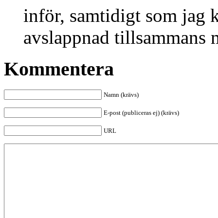
inför, samtidigt som jag 
avslappnad tillsammans 
Kommentera
Namn (krävs)
E-post (publiceras ej) (krävs)
URL