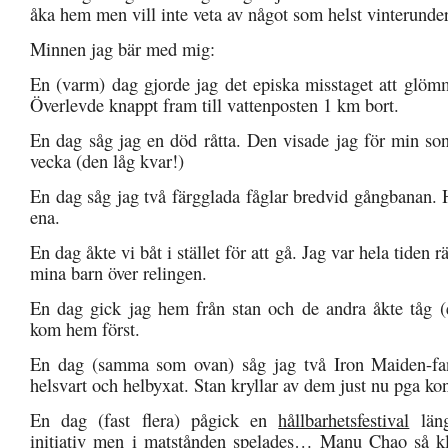
åka hem men vill inte veta av något som helst vinterunder
Minnen jag bär med mig:
En (varm) dag gjorde jag det episka misstaget att glömm
Överlevde knappt fram till vattenposten 1 km bort.
En dag såg jag en död råtta. Den visade jag för min s
vecka (den låg kvar!)
En dag såg jag två färgglada fåglar bredvid gångbanan. 
ena.
En dag åkte vi båt i stället för att gå. Jag var hela tiden r
mina barn över relingen.
En dag gick jag hem från stan och de andra åkte tåg (e
kom hem först.
En dag (samma som ovan) såg jag två Iron Maiden-fa
helsvart och helbyxat. Stan kryllar av dem just nu pga kon
En dag (fast flera) pågick en
hållbarhetsfestival
läng
initiativ men i matstånden spelades… Manu Chao så kl