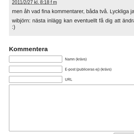
2011/2/27 kl. 8:18 f m
men åh vad fina kommentarer, båda två. Lyckliga j
wibjörn: nästa inlägg kan eventuellt få dig att ändr
:)
Kommentera
Namn (krävs)
E-post (publiceras ej) (krävs)
URL