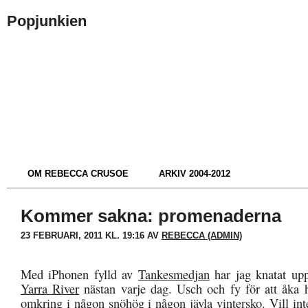
Popjunkien
OM REBECCA CRUSOE
ARKIV 2004-2012
Kommer sakna: promenaderna
23 FEBRUARI, 2011 KL. 19:16 AV
REBECCA (ADMIN)
Med iPhonen fylld av
Tankesmedjan
har jag knatat up
Yarra River
nästan varje dag. Usch och fy för att åka
omkring i någon snöhög i någon jävla vintersko. Vill inte