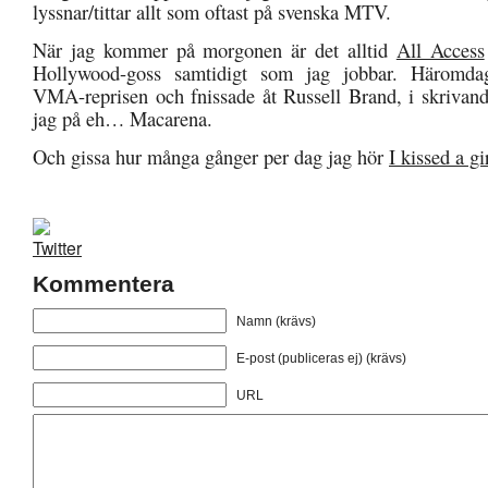
lyssnar/tittar allt som oftast på svenska MTV.
När jag kommer på morgonen är det alltid
All Access
Hollywood-goss samtidigt som jag jobbar. Häromda
VMA-reprisen och fnissade åt Russell Brand, i skrivand
jag på eh… Macarena.
Och gissa hur många gånger per dag jag hör
I kissed a gi
Kommentera
Namn (krävs)
E-post (publiceras ej) (krävs)
URL