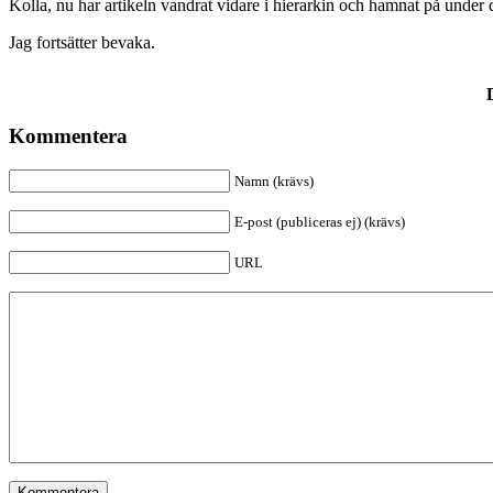
Kolla, nu har artikeln vandrat vidare i hierarkin och hamnat på unde
Jag fortsätter bevaka.
Kommentera
Namn (krävs)
E-post (publiceras ej) (krävs)
URL