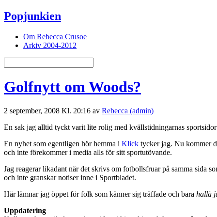
Popjunkien
Om Rebecca Crusoe
Arkiv 2004-2012
Golfnytt om Woods?
2 september, 2008 Kl. 20:16 av
Rebecca (admin)
En sak jag alltid tyckt varit lite rolig med kvällstidningarnas sportsid
En nyhet som egentligen hör hemma i
Klick
tycker jag. Nu kommer den
och inte förekommer i media alls för sitt sportutövande.
Jag reagerar likadant när det skrivs om fotbollsfruar på samma sida so
och inte granskar notiser inne i Sportbladet.
Här lämnar jag öppet för folk som känner sig träffade och bara
hallå j
Uppdatering