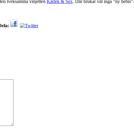
r den tveksamma vinjetten
Kärlek & Sex
. Där brukar väl inga ”ny bebis”-
Dela: