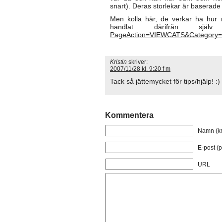
snart). Deras storlekar är baserade 
Men kolla här, de verkar ha hur 
handlat därifrån sjä
PageAction=VIEWCATS&Category
Kristin
skriver:
2007/11/28 kl. 9:20 f m
Tack så jättemycket för tips/hjälp! :)
Kommentera
Namn (kr
E-post (p
URL