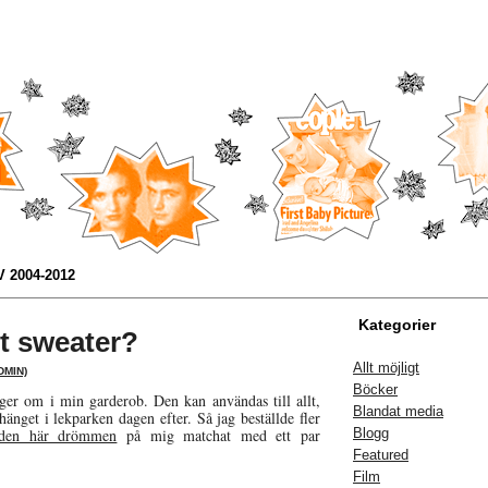
 2004-2012
Kategorier
ht sweater?
Allt möjligt
DMIN)
Böcker
nger om i min garderob. Den kan användas till allt,
Blandat media
shänget i lekparken dagen efter. Så jag beställde fler
den här drömmen
på mig matchat med ett par
Blogg
Featured
Film