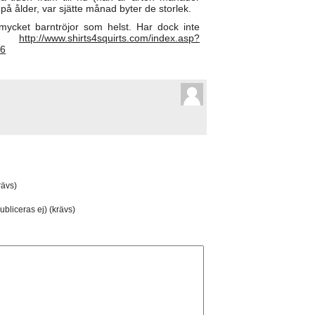
på ålder, var sjätte månad byter de storlek.
mycket barntröjor som helst. Har dock inte
lv:
http://www.shirts4squirts.com/index.asp?
=6
ävs)
ubliceras ej) (krävs)