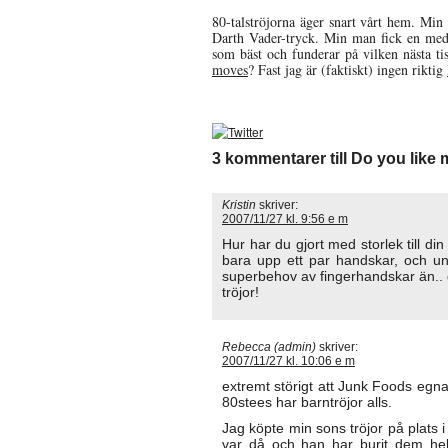
80-talströjorna äger snart vårt hem. Min
Darth Vader-tryck. Min man fick en me
som bäst och funderar på vilken nästa ti
moves
? Fast jag är (faktiskt) ingen riktig
3 kommentarer till Do you like 
Kristin
skriver:
2007/11/27 kl. 9:56 e m
Hur har du gjort med storlek till d
bara upp ett par handskar, och u
superbehov av fingerhandskar än..
tröjor!
Rebecca (admin)
skriver:
2007/11/27 kl. 10:06 e m
extremt störigt att Junk Foods egna
80stees har barntröjor alls.
Jag köpte min sons tröjor på plats 
var då och han har burit dem hel