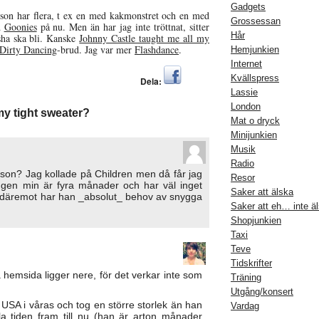
Gadgets
 son har flera, t ex en med kakmonstret och en med
Grossessan
d
Goonies
på nu. Men än har jag inte tröttnat, sitter
Hår
sha ska bli. Kanske
Johnny Castle taught me all my
Dirty Dancing
-brud. Jag var mer
Flashdance
.
Hemjunkien
Internet
Kvällspress
Dela:
Lassie
London
my tight sweater?
Mat o dryck
Minijunkien
Musik
Radio
in son? Jag kollade på Children men då får jag
Resor
ngen min är fyra månader och har väl inget
Saker att älska
 däremot har han _absolut_ behov av snygga
Saker att eh… inte ä
Shopjunkien
Taxi
Teve
Tidskrifter
 hemsida ligger nere, för det verkar inte som
Träning
Utgång/konsert
i USA i våras och tog en större storlek än han
Vardag
a tiden fram till nu (han är arton månader