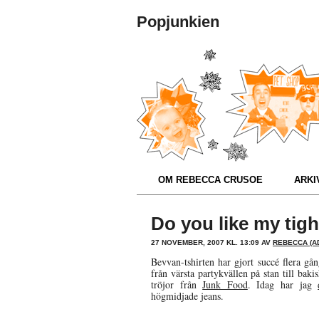
Popjunkien
OM REBECCA CRUSOE
ARKIV
Do you like my tig
27 NOVEMBER, 2007 KL. 13:09 AV
REBECCA (A
Bevvan-tshirten har gjort succé flera gå
från värsta partykvällen på stan till baki
tröjor från
Junk Food
. Idag har jag
högmidjade jeans.