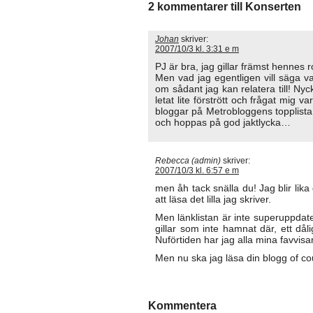
2 kommentarer till Konserten
Johan
skriver:
2007/10/3 kl. 3:31 e m
PJ är bra, jag gillar främst hennes r
Men vad jag egentligen vill säga va
om sådant jag kan relatera till! Nyc
letat lite förstrött och frågat mig 
bloggar på Metrobloggens topplista, 
och hoppas på god jaktlycka…
Rebecca (admin)
skriver:
2007/10/3 kl. 6:57 e m
men åh tack snälla du! Jag blir lik
att läsa det lilla jag skriver.
Men länklistan är inte superuppdate
gillar som inte hamnat där, ett dål
Nuförtiden har jag alla mina favvisa
Men nu ska jag läsa din blogg of co
Kommentera