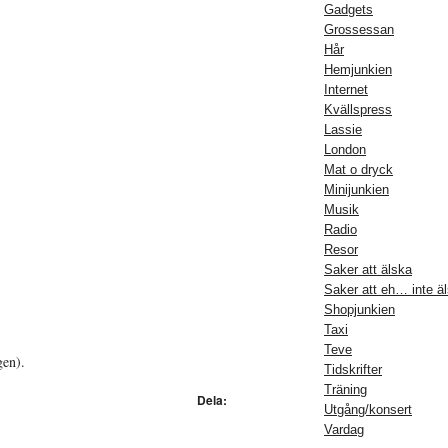
Gadgets
Grossessan
Hår
Hemjunkien
Internet
Kvällspress
Lassie
London
Mat o dryck
Minijunkien
Musik
Radio
Resor
Saker att älska
Saker att eh… inte ä
Shopjunkien
Taxi
Teve
gen).
Tidskrifter
Träning
Dela:
Utgång/konsert
Vardag