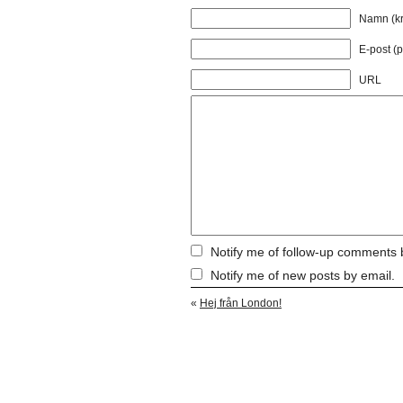
Namn (kr
E-post (p
URL
Notify me of follow-up comments 
Notify me of new posts by email.
«
Hej från London!