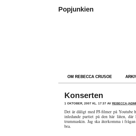
Popjunkien
OM REBECCA CRUSOE
ARKIV
Konserten
1 OKTOBER, 2007 KL. 17:37 AV
REBECCA (ADMI
Det är dåligt med PJ-filmer på Youtube h
inledande partiet på den här låten, där 
trummaskin. Jag ska återkomma i frågan n
bra.