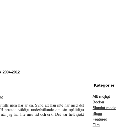
 2004-2012
Kategorier
Allt möjligt
N)
Böcker
ittills men här är en. Synd att han inte har med det
Blandat media
PJ pratade väldigt underhållande om sin opålitliga
är jag har lite mer tid och ork. Det var helt sjukt
Blogg
Featured
Film