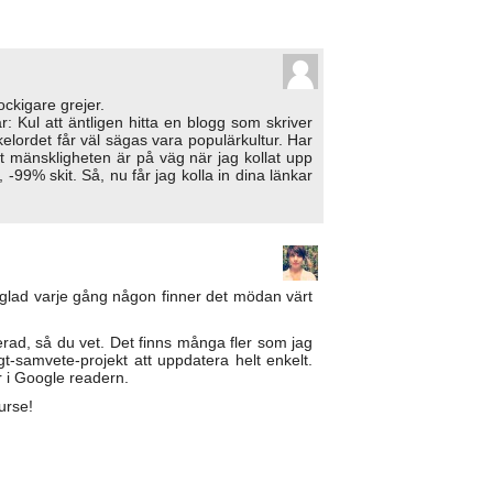
ockigare grejer.
r: Kul att äntligen hitta en blogg som skriver
kelordet får väl sägas vara populärkultur. Har
vart mänskligheten är på väg när jag kollat upp
-99% skit. Så, nu får jag kolla in dina länkar
a glad varje gång någon finner det mödan värt
rad, så du vet. Det finns många fler som jag
igt-samvete-projekt att uppdatera helt enkelt.
r i Google readern.
urse!