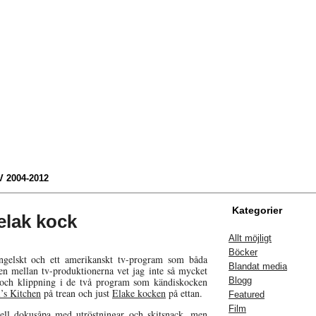
 2004-2012
Kategorier
elak kock
Allt möjligt
Böcker
engelskt och ett amerikanskt tv-program som båda
Blandat media
n mellan tv-produktionerna vet jag inte så mycket
r och klippning i de två program som kändiskocken
Blogg
l’s Kitchen
på trean och just
Elake kocken
på ettan.
Featured
Film
onell dokusåpa med utröstningar och skitsnack, men