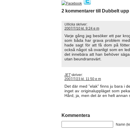
2 kommentarer till Dubbelt upp
Ullicka
skriver:
2007/7/10 kl. 9:24 e m
Varje gång jag besöker ett par krog
som båda har grava problem med 
hade sagt för att få dom på fötte
också något så ovanligt som en leda
det innebära att han behöver säga j
utan beundransvärt.
JET
skriver:
2007/7/23 kl. 11:50 e m
Det där med ”elak” finns ju bara i d
inget av originaluppläget som peka
Hård, ja, men det är en helt annan 
Kommentera
Namn (kr