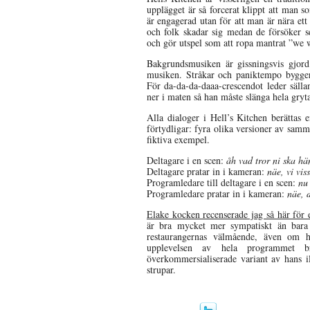
upplägget är så forcerat klippt att man so
är engagerad utan för att man är nära ett 
och folk skadar sig medan de försöker s
och gör utspel som att ropa mantrat ”we w
Bakgrundsmusiken är gissningsvis gjo
musiken. Stråkar och paniktempo bygger
För da-da-da-daaa-crescendot leder sällan
ner i maten så han måste slänga hela gryt
Alla dialoger i Hell’s Kitchen berättas 
förtydligar: fyra olika versioner av sam
fiktiva exempel.
Deltagare i en scen:
åh vad tror ni ska h
Deltagare pratar in i kameran:
näe, vi vis
Programledare till deltagare i en scen:
nu
Programledare pratar in i kameran:
näe, 
Elake kocken recenserade jag så här för e
är bra mycket mer sympatiskt än bar
restaurangernas välmående, även om 
upplevelsen av hela programmet 
överkommersialiserade variant av hans il
strupar.