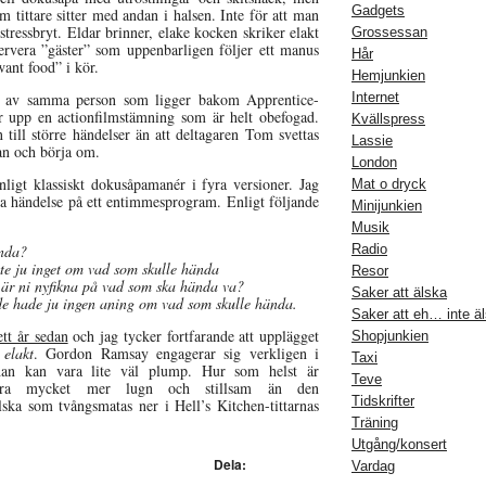
Gadgets
m tittare sitter med andan i halsen. Inte för att man
stressbryt. Eldar brinner, elake kocken skriker elakt
Grossessan
ervera ”gäster” som uppenbarligen följer ett manus
Hår
ant food” i kör.
Hemjunkien
rd av samma person som ligger bakom Apprentice-
Internet
 upp en actionfilmstämning som är helt obefogad.
Kvällspress
 till större händelser än att deltagaren Tom svettas
Lassie
an och börja om.
London
enligt klassiskt dokusåpamanér i fyra versioner. Jag
Mat o dryck
ma händelse på ett entimmesprogram. Enligt följande
Minijunkien
Musik
ända?
Radio
ste ju inget om vad som skulle hända
Resor
 är ni nyfikna på vad som ska hända va?
Saker att älska
de hade ju ingen aning om vad som skulle hända.
Saker att eh… inte ä
tt år sedan
och jag tycker fortfarande att upplägget
Shopjunkien
a
elakt
. Gordon Ramsay engagerar sig verkligen i
Taxi
han kan vara lite väl plump. Hur som helst är
Teve
bra mycket mer lugn och stillsam än den
Tidskrifter
ska som tvångsmatas ner i Hell’s Kitchen-tittarnas
Träning
Utgång/konsert
Dela:
Vardag