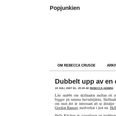
Popjunkien
OM REBECCA CRUSOE
ARKIV
Dubbelt upp av en 
10 JULI, 2007 KL. 20:30 AV
REBECCA (ADMIN)
Lite snabbt om skillnaden mellan ett 
bygger på samma huvudstjärna. Skillnade
om men det är intressant att se detalje
Gordon Ramsay
medverkar i just nu.
Hel
Hells Kitchen är visserligen en traditi