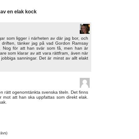
 av en elak kock
ar som ligger i närheten av där jag bor, och
driften, tänker jag på vad Gordon Ramsay
r. Nog för att han svär som få, men han är
re som klarar av att vara rättfram, även när
obbiga sanningar. Det är minst av allt elakt
en rätt ogenomtänkta svenska titeln. Det finns
r mot att han ska uppfattas som direkt elak.
sak.
ävs)