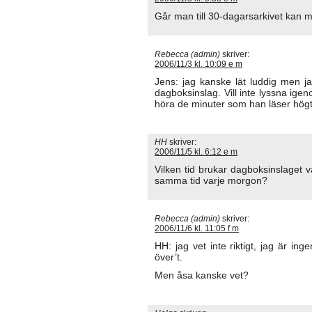
Går man till 30-dagarsarkivet kan 
Rebecca (admin)
skriver:
2006/11/3 kl. 10:09 e m
Jens: jag kanske lät luddig men ja
dagboksinslag. Vill inte lyssna ige
höra de minuter som han läser hög
HH
skriver:
2006/11/5 kl. 6:12 e m
Vilken tid brukar dagboksinslaget v
samma tid varje morgon?
Rebecca (admin)
skriver:
2006/11/6 kl. 11:05 f m
HH: jag vet inte riktigt, jag är ing
över’t.
Men åsa kanske vet?