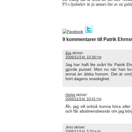
P3:s ljudarkiv är ju annars lite av en gu
9 kommentarer till Patrik Ehrn
åsa
skriver:
2006/11/3 kl. 10:38 f m
Jag har haft lite svårt för Patrik E
gjorde pussel. Men nu när han ko
annat än älska honom. Det är omöj
hört dagens snaskighet.
Helga
skriver:
2006/11/3 kl. 10:41 f m
Åh, jag vill också kunna höra eller 
och får abstinensbesvär om jag börj
Jens
skriver:
2006/11/3 kl. 5:33 e m