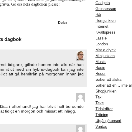
Gadgets
ldgruva. Ge oss hela dagboken please!
Grossessan
Hår
Hemjunkien
Dela:
Internet
Kvällspress
Lassie
sts dagbok
London
Mat o dryck
Minijunkien
Musik
hrnst tidigare, gillade honom inte alls när han
Radio
mmit ut med sin hybris-dagbok kan jag inte
Resor
ligt att gå hemifrån på morgonen innan jag
Saker att älska
Saker att eh… inte ä
Shopjunkien
Taxi
Teve
läsa i efterhand! jag har blivit helt beroende
Tidskrifter
at tidigt en morgon och missat ett inlägg.
Träning
Utgång/konsert
Vardag