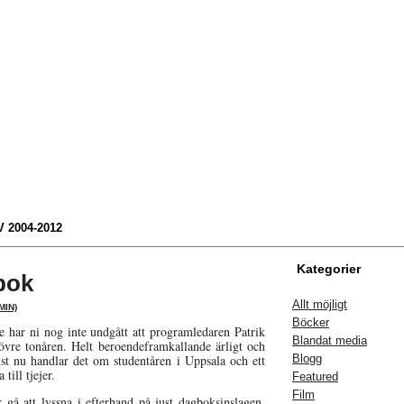
 2004-2012
Kategorier
bok
Allt möjligt
MIN)
Böcker
e har ni nog inte undgått att programledaren Patrik
Blandat media
övre tonåren. Helt beroendeframkallande ärligt och
t nu handlar det om studentåren i Uppsala och ett
Blogg
till tjejer.
Featured
Film
r gå att lyssna i efterhand på just dagboksinslagen.