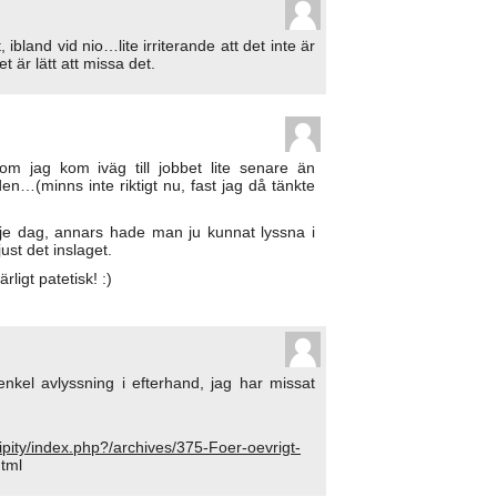
t, ibland vid nio…lite irriterande att det inte är
 är lätt att missa det.
om jag kom iväg till jobbet lite senare än
iden…(minns inte riktigt nu, fast jag då tänkte
rje dag, annars hade man ju kunnat lyssna i
ust det inslaget.
ligt patetisk! :)
nkel avlyssning i efterhand, jag har missat
dipity/index.php?/archives/375-Foer-oevrigt-
tml