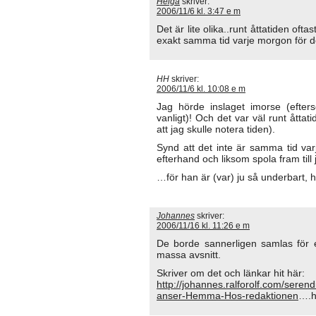
Helga
skriver:
2006/11/6 kl. 3:47 e m
Det är lite olika..runt åttatiden oftas
exakt samma tid varje morgon för det
HH
skriver:
2006/11/6 kl. 10:08 e m
Jag hörde inslaget imorse (efters
vanligt)! Och det var väl runt åttat
att jag skulle notera tiden).
Synd att det inte är samma tid va
efterhand och liksom spola fram till j
…för han är (var) ju så underbart, här
Johannes
skriver:
2006/11/16 kl. 11:26 e m
De borde sannerligen samlas för e
massa avsnitt.
Skriver om det och länkar hit här:
http://johannes.ralforolf.com/seren
anser-Hemma-Hos-redaktionen
….h