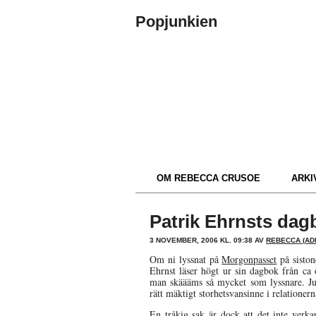
Popjunkien
OM REBECCA CRUSOE
ARKIV
Patrik Ehrnsts dag
3 NOVEMBER, 2006 KL. 09:38 AV
REBECCA (AD
Om ni lyssnat på
Morgonpasset
på siston
Ehrnst läser högt ur sin dagbok från ca 
man skäääms så mycket som lyssnare. Jus
rätt mäktigt storhetsvansinne i relationerna 
En tråkig sak är dock att det inte verka