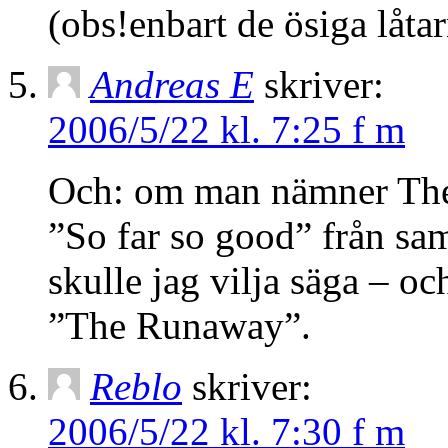
(obs!enbart de ösiga låta
Andreas E
skriver:
2006/5/22 kl. 7:25 f m
Och: om man nämner The
”So far so good” från sam
skulle jag vilja säga – o
”The Runaway”.
Reblo
skriver:
2006/5/22 kl. 7:30 f m