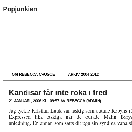
Popjunkien
OM REBECCA CRUSOE
ARKIV 2004-2012
Kändisar får inte röka i fred
21 JANUARI, 2006 KL. 09:57 AV
REBECCA (ADMIN)
Jag tyckte Kristian Luuk var taskig som
outade Robyns r
Expressen lika taskiga när de
outade
Malin Bary
anledning. En annan som satts dit pga sin syndiga vana s