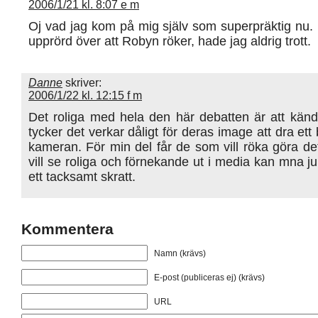
2006/1/21 kl. 8:07 e m
Oj vad jag kom på mig själv som superpräktig nu. B
upprörd över att Robyn röker, hade jag aldrig trott.
Danne
skriver:
2006/1/22 kl. 12:15 f m
Det roliga med hela den här debatten är att känd
tycker det verkar dåligt för deras image att dra ett
kameran. För min del får de som vill röka göra d
vill se roliga och förnekande ut i media kan mna j
ett tacksamt skratt.
Kommentera
Namn (krävs)
E-post (publiceras ej) (krävs)
URL