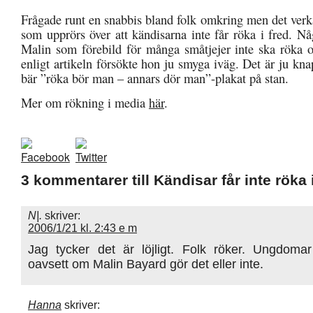
Frågade runt en snabbis bland folk omkring men det verk
som upprörs över att kändisarna inte får röka i fred. N
Malin som förebild för många småtjejer inte ska röka o
enligt artikeln försökte hon ju smyga iväg. Det är ju kna
bär ”röka bör man – annars dör man”-plakat på stan.
Mer om rökning i media
här
.
3 kommentarer till Kändisar får inte röka 
N|.
skriver:
2006/1/21 kl. 2:43 e m
Jag tycker det är löjligt. Folk röker. Ungdomar
oavsett om Malin Bayard gör det eller inte.
Hanna
skriver: