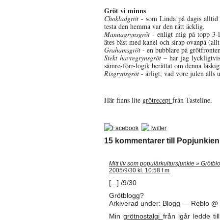
Gröt vi minns
Chokladgröt
- som Linda på dagis alltid 
testa den hemma var den rätt äcklig.
Mannagrynsgröt
- enligt mig på topp 3-l
ätes bäst med kanel och sirap ovanpå (al
Grahamsgröt
- en bubblare på grötfronte
Stekt havregrynsgröt
– har jag lyckligtvi
sämre-förr-logik berättat om denna läski
Risgrynsgröt
- ärligt, vad vore julen all
Här finns lite
grötrecept
från Tasteline.
15 kommentarer till Popjunkie
Mitt liv som populärkultursjunkie » Grötb
2005/9/30 kl. 10:58 f m
[...] /9/30
Grötblogg?
Arkiverad under: Blogg — Reblo @
Min
grötnostalgi
från igår ledde t