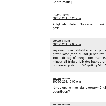
Andra matb [...]
Hanna
skriver:
2005/9/29 kl. 1:23 e m
Ärligt talat Reblo. Nu säger du sakt
gott!
annan
skriver:
2005/9/29 kl. 2:05 e m
jag överdriver faktiskt inte när jag
grötfrukost (men du har ju helt rätt
inte står sig så länge om man B
minst). till frukost blir det havregr
portioner grahams. SÅ gott. gröt gr
annan
skriver:
2005/9/29 kl. 2:07 e m
förresten, minns du sagogryn? v
egentligen?
annan
skriver: