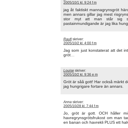
2005/10/1 kl. 9:24 f m
jag åt faktiskt mannagrynsgröt här
men annars gillar jag mest risgryns
stor myt att man står sig s
pastainmundigande är jag lika hungr
Raufi
skriver:
2005/10/2 kl. 4:00 f m
Jag som just konstaterat att det in
gröt…
Louise
skriver:
2005/10/2 kl. 9:36 e m
Gröt är såå gott! Har också märkt d
jag hungrigare fortare än annars.
Anna
skriver:
2005/10/28 kl. 7:44 f m
Jo, gröt är gott. OCH håller mi
havregrynsgrötsfrukost om man tar 
en banan och havrekli PLUS ett hal