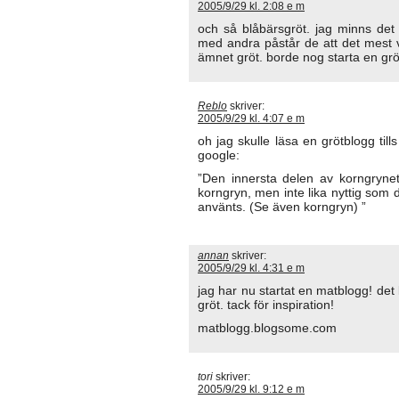
2005/9/29 kl. 2:08 e m
och så blåbärsgröt. jag minns det
med andra påstår de att det mest v
ämnet gröt. borde nog starta en grö
Reblo
skriver:
2005/9/29 kl. 4:07 e m
oh jag skulle läsa en grötblogg til
google:
”Den innersta delen av korngryne
korngryn, men inte lika nyttig som 
använts. (Se även korngryn) ”
annan
skriver:
2005/9/29 kl. 4:31 e m
jag har nu startat en matblogg! det
gröt. tack för inspiration!
matblogg.blogsome.com
tori
skriver:
2005/9/29 kl. 9:12 e m