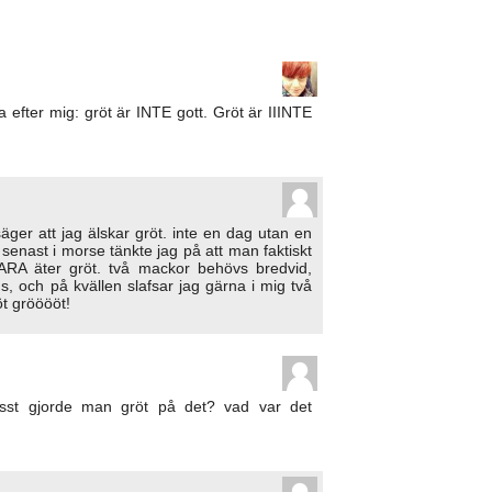
a efter mig: gröt är INTE gott. Gröt är IIINTE
 säger att jag älskar gröt. inte en dag utan en
, senast i morse tänkte jag på att man faktiskt
ARA äter gröt. två mackor behövs bredvid,
yns, och på kvällen slafsar jag gärna i mig två
öt grööööt!
isst gjorde man gröt på det? vad var det