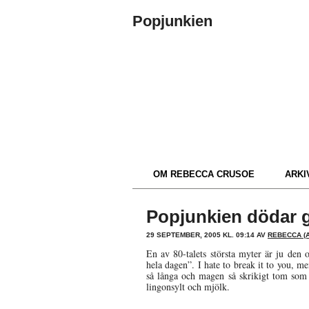
Popjunkien
OM REBECCA CRUSOE
ARKIV
Popjunkien dödar 
29 SEPTEMBER, 2005 KL. 09:14 AV
REBECCA (A
En av 80-talets största myter är ju den o
hela dagen”. I hate to break it to you, m
så långa och magen så skrikigt tom som
lingonsylt och mjölk.