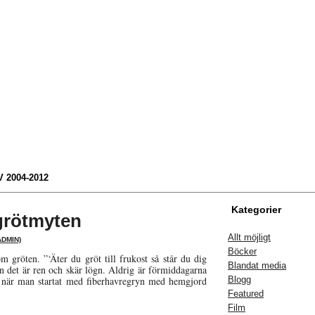
 2004-2012
Kategorier
grötmyten
Allt möjligt
DMIN)
Böcker
m gröten. ”‘Äter du gröt till frukost så står du dig
Blandat media
en det är ren och skär lögn. Aldrig är förmiddagarna
 när man startat med fiberhavregryn med hemgjord
Blogg
Featured
Film