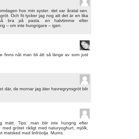
omdagen hos min syster. det var åratal sen.
gröt. Och fö tycker jag nog att det är en lika
å bra på pasta. en halvtimme efter
ig – om inte hungrigare – igen.
te finns nåt man bli ätt så länge av som just
et där, de mornar jag äter havregrynsgröt blir
g mätt. Tips: man blir inte hungrig efter
med grötet rikligt med naturyoghurt, mjölk,
vt matsked med linfröolja. Mums.