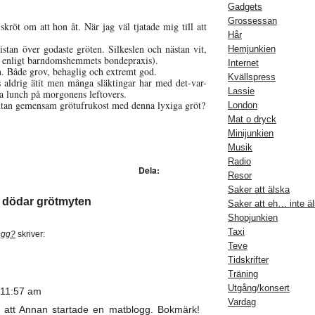
Gadgets
Grossessan
skröt om att hon åt. När jag väl tjatade mig till att
Hår
istan över godaste gröten. Silkeslen och nästan vit,
Hemjunkien
lt enligt barndomshemmets bondepraxis).
Internet
n. Både grov, behaglig och extremt god.
Kvällspress
s aldrig ätit men många släktingar har med det-var-
Lassie
ga lunch på morgonens leftovers.
s utan gemensam grötufrukost med denna lyxiga gröt?
London
Mat o dryck
Minijunkien
Musik
Radio
Dela:
Resor
Saker att älska
n dödar grötmyten
Saker att eh… inte ä
Shopjunkien
Taxi
logg?
skriver:
Teve
Tidskrifter
Träning
Utgång/konsert
 11:57 am
Vardag
ill att Annan startade en matblogg. Bokmärk!