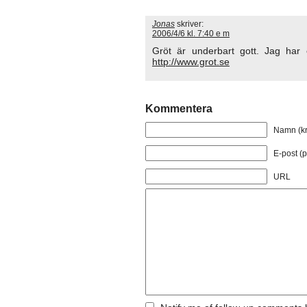
Jonas
skriver:
2006/4/6 kl. 7:40 e m
Gröt är underbart gott. Jag har
http://www.grot.se
Kommentera
Namn (kr
E-post (p
URL