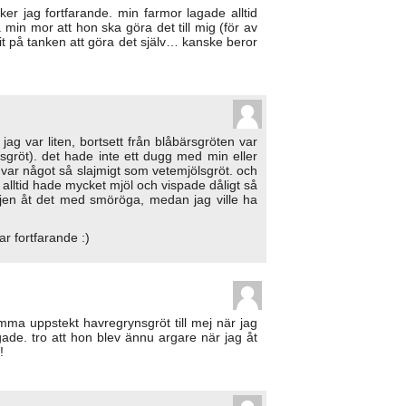
cker jag fortfarande. min farmor lagade alltid
å min mor att hon ska göra det till mig (för av
t på tanken att göra det själv… kanske beror
 jag var liten, bortsett från blåbärsgröten var
arsgröt). det hade inte ett dugg med min eller
ar något så slajmigt som vetemjölsgröt. och
lltid hade mycket mjöl och vispade dåligt så
iljen åt det med smöröga, medan jag ville ha
ar fortfarande :)
mma uppstekt havregrynsgröt till mej när jag
de. tro att hon blev ännu argare när jag åt
!