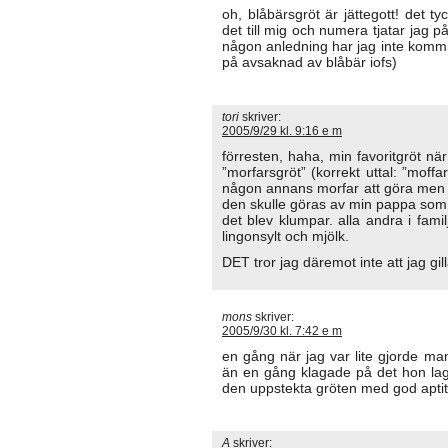
oh, blåbärsgröt är jättegott! det ty
det till mig och numera tjatar jag p
någon anledning har jag inte kommi
på avsaknad av blåbär iofs)
tori
skriver:
2005/9/29 kl. 9:16 e m
förresten, haha, min favoritgröt när
”morfarsgröt” (korrekt uttal: ”moff
någon annans morfar att göra men v
den skulle göras av min pappa som a
det blev klumpar. alla andra i fam
lingonsylt och mjölk.
DET tror jag däremot inte att jag gill
mons
skriver:
2005/9/30 kl. 7:42 e m
en gång när jag var lite gjorde ma
än en gång klagade på det hon laga
den uppstekta gröten med god aptit
A
skriver: