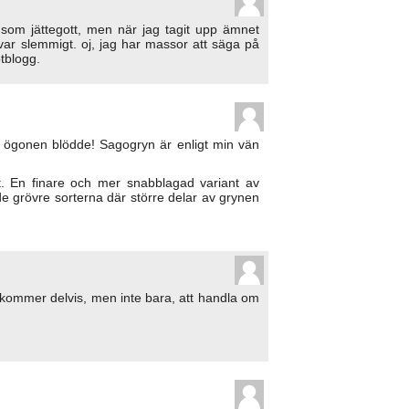
 som jättegott, men när jag tagit upp ämnet
ar slemmigt. oj, jag har massor att säga på
tblogg.
ls ögonen blödde! Sagogryn är enligt min vän
t. En finare och mer snabblagad variant av
de grövre sorterna där större delar av grynen
 kommer delvis, men inte bara, att handla om