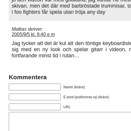
skivan. men det där med barbröstade trummisar, t
i foo fighters får spela utan tröja any day
Mattias
skriver:
2005/9/5 kl. 8:40 e m
Jag tycker att det är kul att den töntige keyboardisten
sig med en ny look och spelar gitarr i videon, 
fortfarande minst tid i rutan…
Kommentera
Namn (krävs)
E-post (publiceras ej) (krävs)
URL