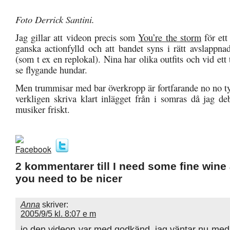
Foto Derrick Santini.
Jag gillar att videon precis som
You’re the storm
för ett
ganska actionfylld och att bandet syns i rätt avslapp
(som t ex en replokal). Nina har olika outfits och vid ett 
se flygande hundar.
Men trummisar med bar överkropp är fortfarande no no ty
verkligen skriva klart inlägget från i somras då jag de
musiker friskt.
2 kommentarer till I need some fine wine
you need to be nicer
Anna
skriver:
2005/9/5 kl. 8:07 e m
jo den videon var med godkänd, jag väntar nu med