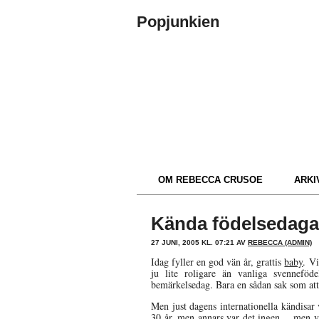
Popjunkien
OM REBECCA CRUSOE
ARKIV
Kända födelsedaga
27 JUNI, 2005 KL. 07:21 AV
REBECCA (ADMIN)
Idag fyller en god vän år, grattis
baby
. Vi
ju lite roligare än vanliga svennefö
bemärkelsedag. Bara en sådan sak som at
Men just dagens internationella kändisar 
30 år, men annars var det ingen… men v