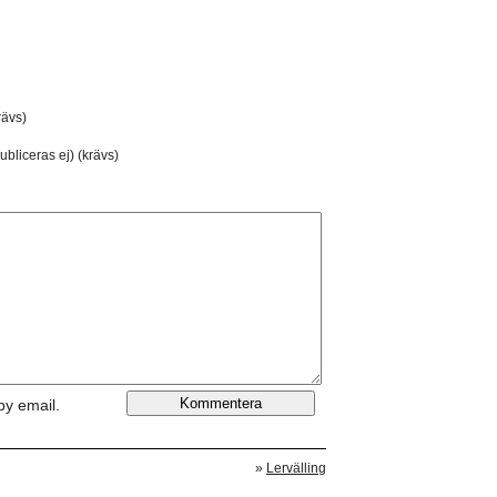
ävs)
ubliceras ej) (krävs)
by email.
»
Lervälling