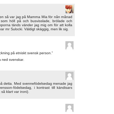
men så var jag på Mamma Mia för nån månad
 som höll på och busvisslade, brölade och
mporna tänds vänder jag mig om för att kolla
ar mr Sulocki. Väldigt skäggig, men lik sig.
kning på etniskt svensk person.”
a ned svenskar.
r på detta. Med svennefödelsedag menade jag
sson-födelsedag, i kontrast till kändisars
å klart var ironi).