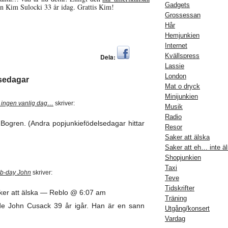
Gadgets
nan Kim Sulocki 33 år idag. Grattis Kim!
Grossessan
Hår
Hemjunkien
Internet
Kvällspress
Dela:
Lassie
London
lsedagar
Mat o dryck
Minijunkien
är ingen vanlig dag…
skriver:
Musik
Radio
in Bogren. (Andra popjunkiefödelsedagar hittar
Resor
Saker att älska
Saker att eh… inte ä
Shopjunkien
Taxi
y b-day John
skriver:
Teve
Tidskrifter
Saker att älska — Reblo @ 6:07 am
Träning
lde John Cusack 39 år igår. Han är en sann
Utgång/konsert
Vardag