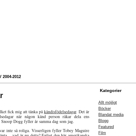
 2004-2012
Kategorier
r
Allt möjligt
Böcker
lket fick mig att tänka på
kändisfödelsedagar
. Det är
Blandat media
delsedagar när någon känd person råkar dela ens
t Snoop Dogg fyller år samma dag som jag.
Blogg
Featured
var inte så roliga. Visserligen fyller Tobey Maguire
Film
änta… vad är nu detta? Enligt den
här amerikanska