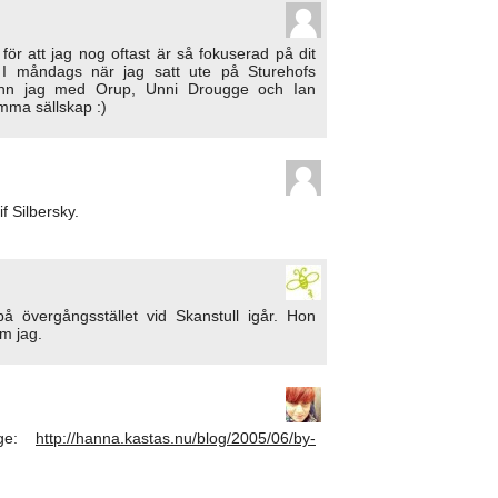
 för att jag nog oftast är så fokuserad på dit
 I måndags när jag satt ute på Sturehofs
ann jag med Orup, Unni Drougge och Ian
mma sällskap :)
f Silbersky.
å övergångsstället vid Skanstull igår. Hon
om jag.
nge:
http://hanna.kastas.nu/blog/2005/06/by-