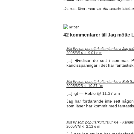
Du som läser: vem var
din
senaste kändis
42 kommentarer till Jag mötte 
Mitt liv som populärkultursjunkie » Jag mö
2005/8/14 kl. 9:01 e m
[...] �ndisar de sett i sommar. P
kändisspaningar i
det här fantastisk
Mitt liv som populärkultursjunkie » Bob S
2005/6/25 kl. 10:37 f m
[...] igt — Reblo @ 11:37 am
Jag har fortfarande inte sett någ
som läser har kommit med fantastistk
Mitt liv som populärkultursjunkie » Kändi
2005/7/8 kl. 2:12 e m
[...] ner jag att jag har meddeland