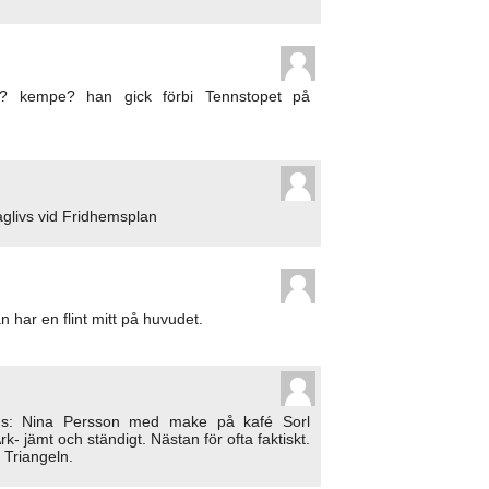
len? kempe? han gick förbi Tennstopet på
glivs vid Fridhemsplan
har en flint mitt på huvudet.
gs: Nina Persson med make på kafé Sorl
rk- jämt och ständigt. Nästan för ofta faktiskt.
Triangeln.