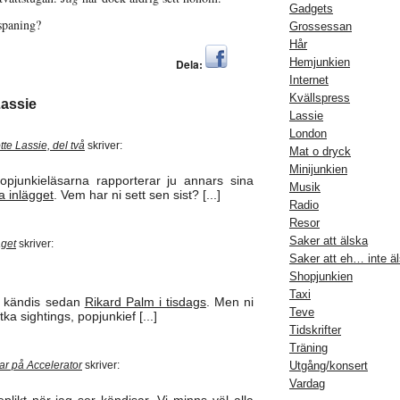
Gadgets
spaning?
Grossessan
Hår
Hemjunkien
Dela:
Internet
Kvällspress
Lassie
Lassie
London
tte Lassie, del två
skriver:
Mat o dryck
Minijunkien
opjunkieläsarna rapporterar ju annars sina
Musik
a inlägget
. Vem har ni sett sen sist? [...]
Radio
Resor
Saker att älska
aget
skriver:
Saker att eh… inte ä
Shopjunkien
Taxi
on kändis sedan
Rikard Palm i tisdags
. Men ni
Teve
a sightings, popjunkief [...]
Tidskrifter
Träning
sar på Accelerator
skriver:
Utgång/konsert
Vardag
eplikt när jag ser kändisar. Vi minns väl alla