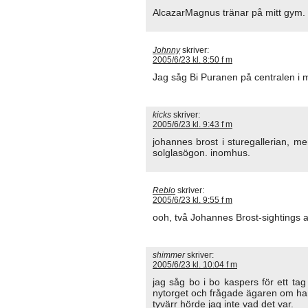
AlcazarMagnus tränar på mitt gym.
Johnny
skriver:
2005/6/23 kl. 8:50 f m
Jag såg Bi Puranen på centralen i 
kicks
skriver:
2005/6/23 kl. 9:43 f m
johannes brost i sturegallerian, 
solglasögon. inomhus.
Reblo
skriver:
2005/6/23 kl. 9:55 f m
ooh, två Johannes Brost-sightings a
shimmer
skriver:
2005/6/23 kl. 10:04 f m
jag såg bo i bo kaspers för ett tag
nytorget och frågade ägaren om han
tyvärr hörde jag inte vad det var.