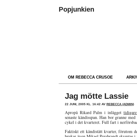
Popjunkien
OM REBECCA CRUSOE
ARKIV
Jag mötte Lassie
22 JUNI, 2005 KL. 16:42 AV
REBECCA (ADMIN)
Apropå Rikard Palm i inlägget
tidigar
senaste kändisspan. Han bor granne med 
cykel i det kvarteret. Full fart i nerförsb
Faktiskt ett kändistätt kvarter, förutom
brukar även Mikael Persbrandt skymtas i 