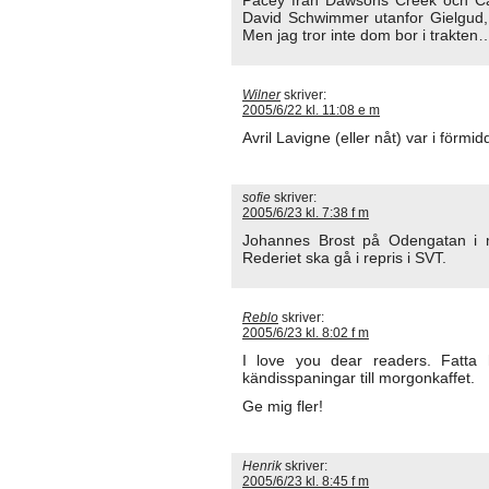
David Schwimmer utanfor Gielgud
Men jag tror inte dom bor i trakten
Wilner
skriver:
2005/6/22 kl. 11:08 e m
Avril Lavigne (eller nåt) var i förmi
sofie
skriver:
2005/6/23 kl. 7:38 f m
Johannes Brost på Odengatan i m
Rederiet ska gå i repris i SVT.
Reblo
skriver:
2005/6/23 kl. 8:02 f m
I love you dear readers. Fatta 
kändisspaningar till morgonkaffet.
Ge mig fler!
Henrik
skriver:
2005/6/23 kl. 8:45 f m