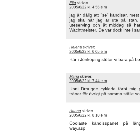
Elin
skriver:
2005/6/22 kl. 4:56 e m
jag är dålig att ”se” kändisar, mest
jag ska när jag är ute på stan.
uteserving och åt middag så h
Wachtmeister. De var dock inte i sa
Helena
skriver:
2005/6/22 kl. 6:05 e m
Här i Jönköping stöter vi bara på Lei
Maria
skriver:
2005/6/22 kl. 7:44 e m
Unni Drougge cyklade förbi mig p
tränar för övrigt på samma ställe s
Hanna
skriver:
2005/6/22 kl. 8:10 e m
Coolaste kändisspanet på lä
way.asp