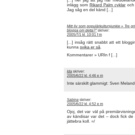
inlägg som
Rikard Palm cyklar
och 
Jag såg en del känd [...]
Mitt liv som populärkultursjunkie » Tre g
blogga om detta?”
skriver:
2005/7/1 kl. 10:01 f m
[...] insåg rätt snabbt att ett blogg
kunna
svika er så
.
Kommentarer » URIn f [...]
Ida
skriver:
2005/6/22 kl. 4:46 e m
Inte särskilt glammigt: Sven Mela
Sabina
skriver:
2005/6/22 kl. 4:52 e m
Ojoj, det var väl på premiärvisnin
av kändisar var det – dock fick de 
jättebra koll. =/