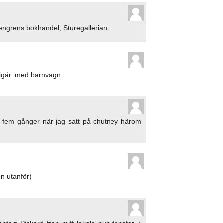
ngrens bokhandel, Sturegallerian.
igår. med barnvagn.
yp fem gånger när jag satt på chutney härom
ren utanför)
ain Pickard fran mitt lokala pub-fonster +