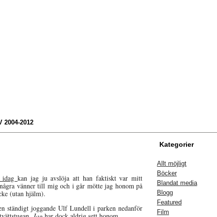
 2004-2012
Kategorier
Allt möjligt
Böcker
e idag
kan jag ju avslöja att han faktiskt var mitt
Blandat media
några vänner till mig och i går mötte jag honom på
acke (utan hjälm).
Blogg
Featured
 den ständigt joggande Ulf Lundell i parken nedanför
Film
tvättstugan.
Jag
har dock aldrig sett honom.