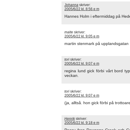
Johanna
skriver:
2005/6/22 kl. 8:56 e m
Hannes Holm i eftermiddag på Hede
malte
skriver:
2005/6/22 kl. 9:05 e m
martin stenmark på upplandsgatan 
tori
skriver:
2005/6/22 kl. 9:07 e m
regina lund gick förbi vårt bord t
veckan.
tori
skriver:
2005/6/22 kl. 9:07 e m
(ja, alltså. hon gick förbi på trottoa
Henrik
skriver:
2005/6/22 kl. 9:18 e m
Pacey fran Dawsons Creek och Capt