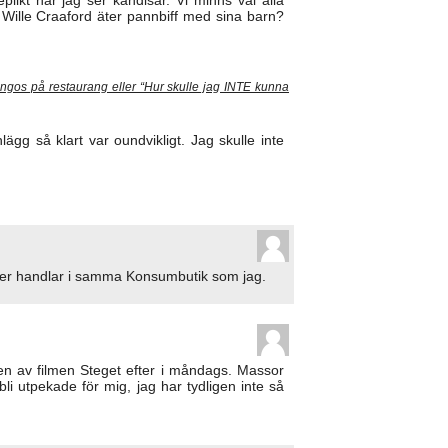
Wille Craaford äter pannbiff med sina barn?
ringos på restaurang eller “Hur skulle jag INTE kunna
inlägg så klart var oundvikligt. Jag skulle inte
nder handlar i samma Konsumbutik som jag.
gen av filmen Steget efter i måndags. Massor
bli utpekade för mig, jag har tydligen inte så