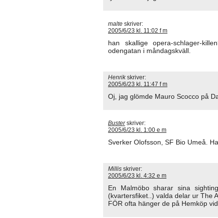
malte
skriver:
2005/6/23 kl. 11:02 f m
han skallige opera-schlager-kil
odengatan i måndagskväll.
Henrik
skriver:
2005/6/23 kl. 11:47 f m
Oj, jag glömde Mauro Scocco på Da
Buster
skriver:
2005/6/23 kl. 1:00 e m
Sverker Olofsson, SF Bio Umeå. Han 
Millis
skriver:
2005/6/23 kl. 4:32 e m
En Malmöbo sharar sina sightin
(kvartersfiket..) valda delar ur The A
FÖR ofta hänger de på Hemköp vid 