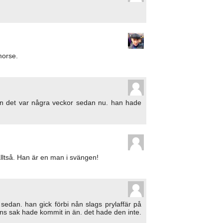
morse.
men det var några veckor sedan nu. han hade
lltså. Han är en man i svängen!
 sedan. han gick förbi nån slags prylaffär på
s sak hade kommit in än. det hade den inte.