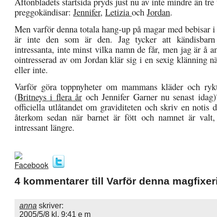
Aftonbladets startsida pryds just nu av inte mindre än tr
preggokändisar:
Jennifer
,
Letizia
och
Jordan
.
Men varför denna totala hang-up på magar med bebisar i
är inte den som är den. Jag tycker att kändisbarn
intressanta, inte minst vilka namn de får, men jag är å an
ointresserad av om Jordan klär sig i en sexig klänning n
eller inte.
Varför göra toppnyheter om mammans kläder och ryk
(
Britneys i flera år
och Jennifer Garner nu senast idag)?
officiella utlåtandet om graviditeten och skriv en notis
återkom sedan när barnet är fött och namnet är valt, 
intressant längre.
4 kommentarer till Varför denna magfixe
anna
skriver:
2005/5/8 kl. 9:41 e m