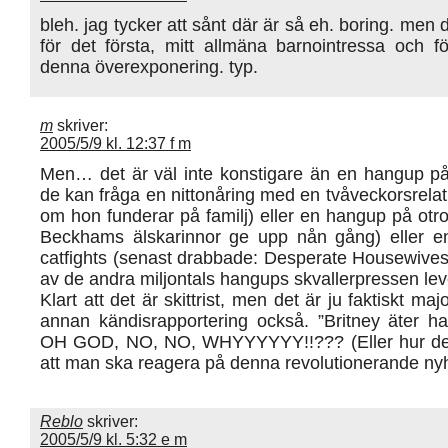
bleh. jag tycker att sånt där är så eh. boring. men 
för det första, mitt allmäna barnointressa och f
denna överexponering. typ.
m
skriver:
2005/5/9 kl. 12:37 f m
Men… det är väl inte konstigare än en hangup på 
de kan fråga en nittonåring med en tvåveckorsrelat
om hon funderar på familj) eller en hangup på otro
Beckhams älskarinnor ge upp nån gång) eller 
catfights (senast drabbade: Desperate Housewives
av de andra miljontals hangups skvallerpressen lev
Klart att det är skittrist, men det är ju faktiskt majo
annan kändisrapportering också. ”Britney äter h
OH GOD, NO, NO, WHYYYYYY!!??? (Eller hur det
att man ska reagera på denna revolutionerande nyh
Reblo
skriver:
2005/5/9 kl. 5:32 e m