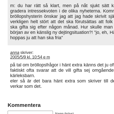
m: du har rätt så klart, men på nåt sjukt sätt 
gradera intressekvoten i de olika nyheterna. Ko
bröllopshysterin önskar jag att jag hade skrivit sjä
verkligen helt stört att det ska förutsättas att fol
ska gifta sig efter någon månad. Hur skulle man 
början av en känslig ny dejtingsituation?! ”jo, eh, H
hoppas ju att han ska fria”
anna
skriver:
2005/5/9 kl. 10:54 e m
på tal om bröllopsfrågor i hänt extra känns det ju o
faktiskt ofta svarar att de vill gifta sej omgående
kärleksbarn.
eler så är det bara hänt extra som skriver till d
verkar som det.
Kommentera
Namn (krävs)