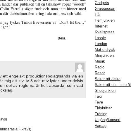
Gadgets
a länder där publiken till en talkshow ropar ”ooooh”
 Colin Farrell) säger fuck och man inte hinner med
Grossessan
en där dubbelmoralen kring fula ord, sex och våld.
Hår
Hemjunkien
en jag tycker Timos liveversion av ”Don’t let the…”
 igen!
Internet
Kvällspress
Dela:
Lassie
London
Mat o dryck
Minijunkien
Musik
Radio
Resor
v ett engelskt produktionsbolag/sänds via en
Saker att älska
för mig att ztv, tv 3 och mtv lyder under delvis
Saker att eh… inte ä
 en del av reglerna är helt absurda, som vad
lockslag.
Shopjunkien
Taxi
Teve
Tidskrifter
Träning
ävs)
Utgång/konsert
Vardag
ubliceras ej) (krävs)