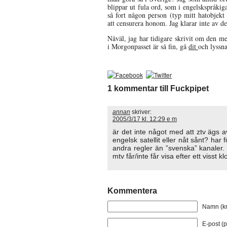
blippar ut fula ord, som i engelskspråkig
så fort någon person (typ mitt hatobjekt
att censurera honom. Jag klarar inte av d
Nåväl, jag har tidigare skrivit om den m
i Morgonpasset är så fin, gå
dit
och lyssna
1 kommentar till Fuckpipet
annan
skriver:
2005/3/17 kl. 12:29 e m
är det inte något med att ztv ägs a
engelsk satellit eller nåt sånt? har 
andra regler än ”svenska” kanaler.
mtv får/inte får visa efter ett visst k
Kommentera
Namn (kr
E-post (p