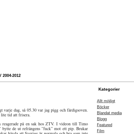
 2004-2012
Kategorier
Allt möjligt
Böcker
gt varje dag, så 05.30 var jag pigg och färdigsoven.
Blandat media
ite tid att frisera.
Blogg
h reagerade på en sak hos ZTV. I videon till Timo
Featured
l” bytte de ut refrängens ”fuck” mot ett pip. Brukar
Film
ukar hävda att Sverige är normala och bra som inte