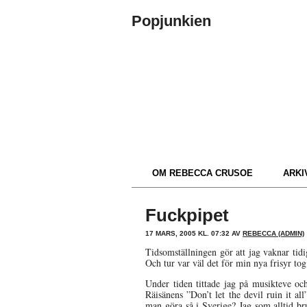
Popjunkien
OM REBECCA CRUSOE
ARKIV
Fuckpipet
17 MARS, 2005 KL. 07:32 AV
REBECCA (ADMIN)
Tidsomställningen gör att jag vaknar tidi
Och tur var väl det för min nya frisyr tog l
Under tiden tittade jag på musikteve oc
Räisänens ”Don’t let the devil ruin it al
man göra så i Sverige? Jag som alltid br